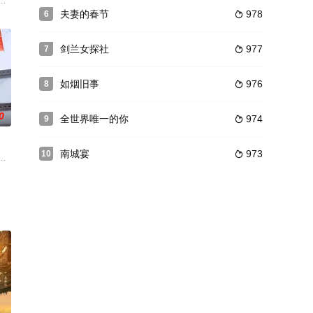
在四季流转，山
苏漫，为讨回被前男友亏空的存款奔赴鹭城，却只拿
付纠缠。一心分为两半，等我来到你身边。
冯剑白卷入了一系列神秘事件中。他的调查处处受阻，所有线索都被拦腰折断
夫妻的春节
978
6

剑兰女探社
977
7

如烟旧事
976
8

0
全世界唯一的你
974
9

南城宴
973
10

被破格提拔为东
阁（李奕臻饰）、民间女子程欣甜（戴蕥琪饰）结识
南禹交锋，二人阴差阳错下秦沫怀了龙凤胎。五年后，萧氏内部权力斗争升级，
病，选择回乡后考公到桃花镇，在经发办任职。林依然看到以千年宣家为代表