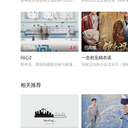
故事发生在远离尘嚣的春日山野，两个孤独的人因机缘巧合相遇
本剧以台北女孩苏漫（陈昕
已完结
1.0
已完结
问心2
一念初见锦衣谣
两年后，周筱风援黔归来与林逸、方筱然会合，三人小分队再度
为报父仇的少女沈冰凡（张
相关推荐