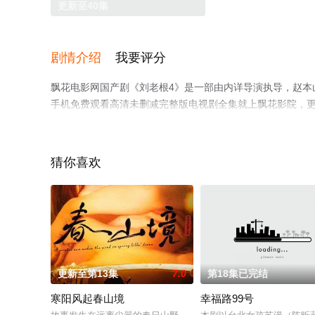
更新至40集
剧情介绍
我要评分
飘花电影网国产剧《刘老根4》是一部由内详导演执导，赵本山
手机免费观看高清未删减完整版电视剧全集就上飘花影院，
猜你喜欢
更新至第13集
7.0
第18集已完结
寒阳风起春山境
幸福路99号