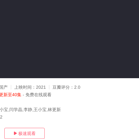
国产
上映时间：
2021
豆瓣评分：
2.0
更新至40集
- 免费在线观看
小宝,闫学晶,李静,王小宝,林更新
02
极速观看
