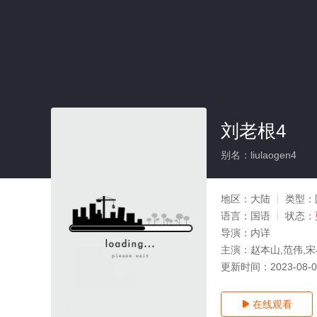
刘老根4
别名：liulaogen4
地区：
大陆
类型：
语言：
国语
状态：
导演：
内详
主演：
赵本山,范伟,宋
更新时间：
2023-08-
在线观看
