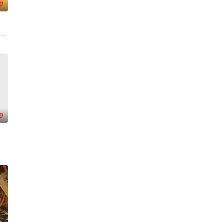
0
练口语并争取
上的喜欢。”那个夜晚，他脸颊微热，还听见自己加
子剑因不满演习流于形式，假传指令要求真打实抗，虽引发哗然，却获赏识调任3
大生企业，实业报国的故事。甲午战争后，国家蒙羞，张謇虽高中状元，却渴
0
年重逢，二人
满门流放，楚父以死鸣冤。楚家大小姐楚梓鸢带着滔天恨意，在屠刀落地的瞬间
——用一场精心策划的“夏令营”完成复仇的受害者；临终前与遗憾和解的“无用