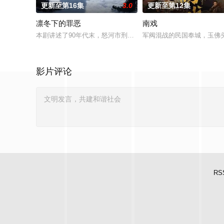
更新至第16集
3.0
更新至第12集
凛冬下的罪恶
南戏
本剧讲述了90年代末，怒河市刑侦支队在无普及监控、无DNA
军阀混战的民国奉城，玉佛
影片评论
RS