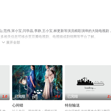
,范伟,宋小宝,闫学晶,李静,王小宝,林更新等演员精彩演绎的大陆电视剧
更多相关信息可移步至豆瓣电视剧、电视猫或剧情网等平台了解。
展开全部

1.0
已完结
4.0
已完结
2.
心间错
特别输送