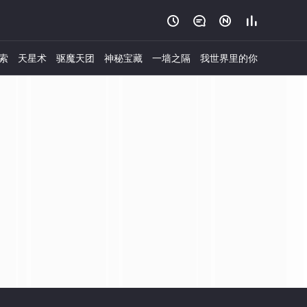




索
天星术
驱魔天团
神秘宝藏
一墙之隔
我世界里的你