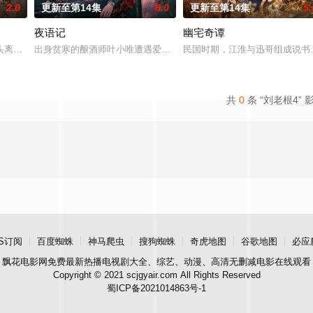
2.0
更新至第14集
8.0
更新至第14集
5.
夜语记
幽宅奇谭
鉴定技术的支持下，通过摸排、勘查等传统刑侦手段，接连破获数起重案要案的艰
头离奇失窃，戏班主横尸戏台，将冷血少帅许又安与昆曲名伶荣筱楠推向不死不
出身贫寒的酿酒师叶小唯遭遇爱人程桉、恩师林晚媚的双重背叛。她
民国时期，江淮与迅哥组成说书
共
0
条 “刘老根4” 
S订阅
百度蜘蛛
神马爬虫
搜狗蜘蛛
奇虎地图
谷歌地图
必应
飘花电影网
免费最新热播电视剧大全、综艺、动漫、高清无删减电影在线观看
Copyright © 2021 scjgyair.com All Rights Reserved
蜀ICP备2021014863号-1