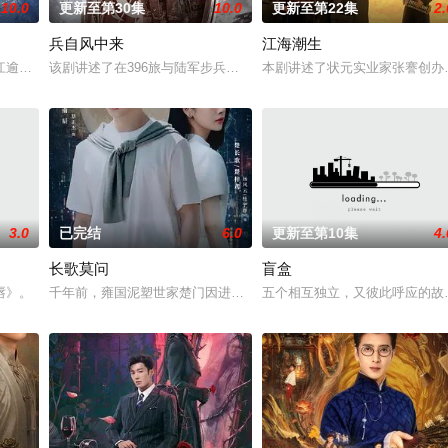
10.0
更新至第30集
10.0
更新至第22集
2.
兵自风中来
江海潮生
被父母忽视，在艰苦环境中长大，但她始终刻苦学习，憧憬未来。为此，苏琳苦
江逾白长大以后，林知夏忽然对他说：“江逾白，我喜欢你，哲学和生物学意义
该剧讲述了在396旅与陆军步兵学院联合举办的小型军事演习中，郭
本剧讲述了状元实业家张謇创办
3.0
已完结
6.0
更新至第10集
4.
长歌莫问
盲盒
虐待，少年出逃时被任素素（王楚然 饰）所救，却累及其家族遭灭顶之灾。经
唇》。
千年前，雍国泥塑世家楚门因进贡的“十二生肖”离奇流血炸裂，惨遭
五个相互独立，又彼此呼应的故事