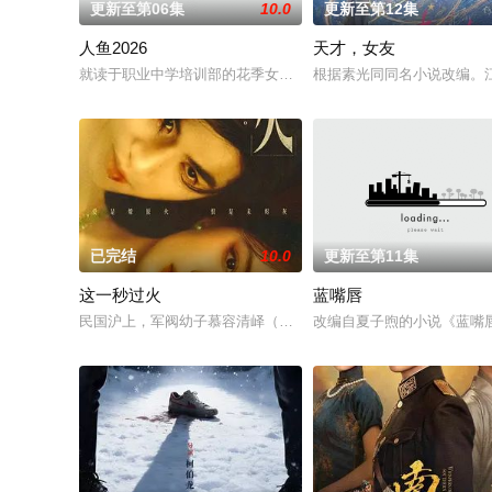
更新至第06集
10.0
更新至第12集
人鱼2026
天才，女友
就读于职业中学培训部的花季女生苏琳（黄杨钿甜 饰），虽自小
根据素光同同名小说改编。
已完结
10.0
更新至第11集
这一秒过火
蓝嘴唇
民国沪上，军阀幼子慕容清峄（张凌赫 饰）因被抱错而受尽养父
改编自夏子煦的小说《蓝嘴