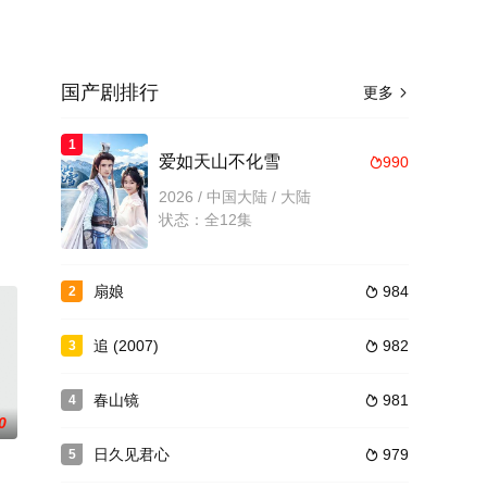
国产剧排行
更多

，
1
爱如天山不化雪
990

2026 / 中国大陆 / 大陆
状态：全12集
扇娘
984
2

追 (2007)
982
3

春山镜
981
4

0
日久见君心
979
5
