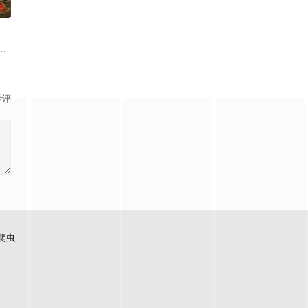
0
难过程。案
休的对立绝境。而他们不知，对方正是自己苦寻多年
从恨意中涅槃重生，借私生女桑落的身份入住程家。她步步为营，周旋在各怀心
班子，偶遇“白天人住屋，晚上鬼占房”的阴阳宅，江淮被掳走配“阴婚”。他与
影评
爬虫