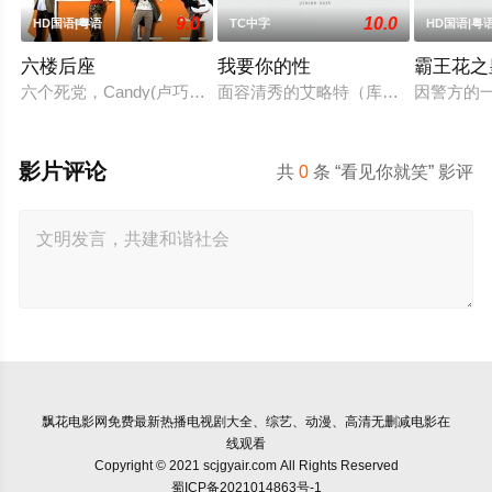
9.0
10.0
HD国语|粤语
TC中字
HD国语|粤
六楼后座
我要你的性
霸王花之
六个死党，Candy(卢巧音 饰)、Karena(林嘉欣 饰)、梁Wing(周俊
面容清秀的艾略特（库珀·霍夫曼 Cooper
因警方的一
影片评论
共
0
条 “看见你就笑” 影评
飘花电影网
免费最新热播电视剧大全、综艺、动漫、高清无删减电影在
线观看
Copyright © 2021 scjgyair.com All Rights Reserved
蜀ICP备2021014863号-1