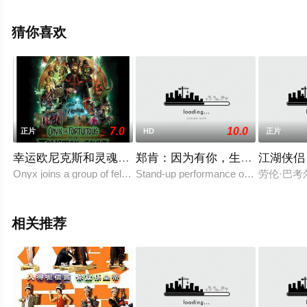
更多相关信息可移步至豆瓣电影、电视猫或剧情网等平台
了解。
猜你喜欢
7.0
10.0
正片
HD
正片
幸运欧尼克斯和灵魂护身符
郑肯：因为有你，生命才完整
江湖侠侣
Onyx joins a group of fellow occultists to attend a dark ritual at the
Stand-up performance of comedian Ke
劳伦·巴
相关推荐