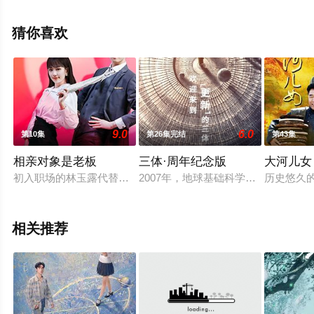
全集就上飘花影院，更多相关信息可移步至豆瓣电视剧、
电视猫或剧情网等平台了解。
猜你喜欢
9.0
6.0
第10集
第26集完结
第43集
相亲对象是老板
三体·周年纪念版
大河儿女
初入职场的林玉露代替富二代闺蜜相亲，却不料相亲对象正式自
2007年，地球基础科学出现了异常
历史悠久
相关推荐