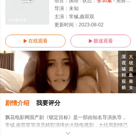
语言：
国语
状态：
全30集
- 免费在线观看
导演：
未知
主演：
常铖,曲双双
全30集/全集
更新时间：
2023-08-02
在线观看
极速观看


剧情介绍
我要评分
飘花电影网国产剧《锁定目标》是一部由知名导演执导，
常铖,曲双双等演员精彩演绎的大陆电视剧，大结局剧情已
揭晓（全30集），手机免费观看高清未删减完整版电视剧
