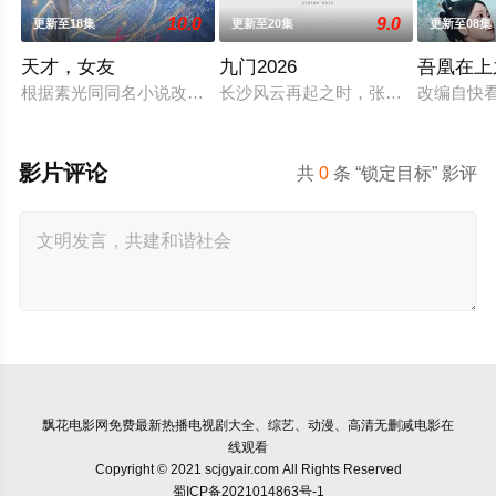
10.0
9.0
更新至18集
更新至20集
更新至08集
天才，女友
九门2026
吾凰在上
根据素光同同名小说改编。江逾白长大以后，林知夏忽然对他说：
长沙风云再起之时，张启山（陈伟霆 
改编自快
影片评论
共
0
条 “锁定目标” 影评
飘花电影网
免费最新热播电视剧大全、综艺、动漫、高清无删减电影在
线观看
Copyright © 2021 scjgyair.com All Rights Reserved
蜀ICP备2021014863号-1