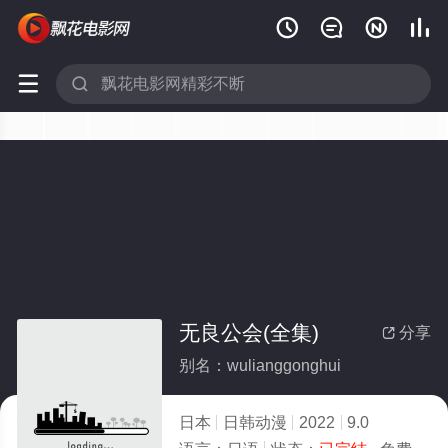






无良公会(全集)
分享

别名：wulianggonghui
日本
日韩动漫
2022
9.0