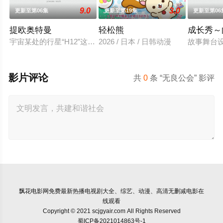
9.0
3.0
更新至第06集
更新至第19集
更新至第06
提欧奥特曼
轻松熊
成长秀～
宇宙某处的行星“H12”这颗与地球极其相似的星球，某日遭到
2026 / 日本 / 日韩动漫
故事舞台
影片评论
共
0
条 “无良公会” 影评
飘花电影网
免费最新热播电视剧大全、综艺、动漫、高清无删减电影在
线观看
Copyright © 2021 scjgyair.com All Rights Reserved
蜀ICP备2021014863号-1