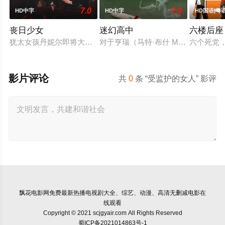
7.0
7.0
HD中字
HD中字
HD国语|粤
丧日少女
迷幻高中
六楼后座
犹太女孩丹妮尔即将大学毕业，却对未来的规划一片迷茫。来自
对于亨瑞（马特·布什 Matt Bu
六个死党，C
影片评论
共
0
条 “受监护的女人” 影评
飘花电影网
免费最新热播电视剧大全、综艺、动漫、高清无删减电影在
线观看
Copyright © 2021 scjgyair.com All Rights Reserved
蜀ICP备2021014863号-1