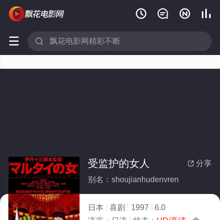






受监护的女人
分享

别名：shoujianhudenvren
日本
喜剧
1997
6.0