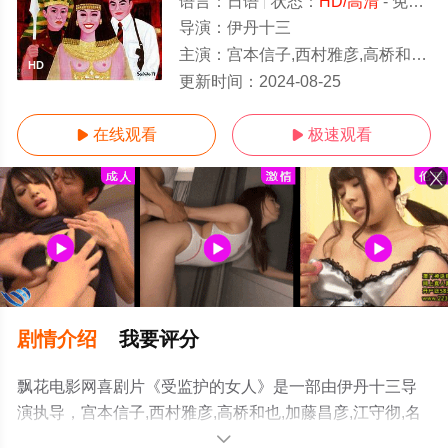
语言：
日语
状态：
HD/高清
- 免费在线观看
导演：
伊丹十三
主演：
宫本信子,西村雅彦,高桥和也,加藤昌彦,江守彻,名古屋章,山本太郎,木下凤华,隆大介,近藤芳正
HD
更新时间：
2024-08-25
在线观看
极速观看


剧情介绍
我要评分
飘花电影网喜剧片《受监护的女人》是一部由伊丹十三导
演执导，宫本信子,西村雅彦,高桥和也,加藤昌彦,江守彻,名
古屋章,山本太郎,木下凤华,隆大介,近藤芳正,竹城明,三谷升,
