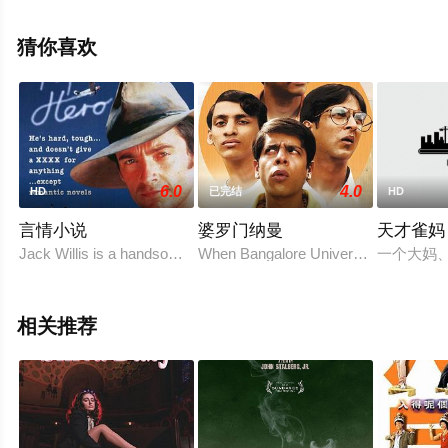
益冈彻,宝田明,六平直政,伊集院光,不破万作,加藤善博,小岛
圣,矢野宣,有园芳记,朝冈实岭,小林克也,高桥长英,渡边哲,等
猜你喜欢
演员精彩演绎的日本电影，手机免费观看高清未删减完整
版电影大全就上飘花影院，更多相关信息可移步至豆瓣电
影、电视猫或剧情网等平台了解。
6.0
4.0
HD
已完结
HD
言情小说
婆罗门纳曼
天才雀妈
Jack Willis is a handsome roadtrain driver with a secret - he has j
When Bangalore University’s misfit qu
一个大妈
相关推荐