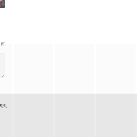
0
—她对新生儿产生了不为人知的猜疑，而乔恩对此一
天里相识并成为好朋友，两人收获了友情和成长，但又不得不分别。
友，但为了隐藏自己同性恋身份而感到孤独的脱北青年哲俊，平生第一次鼓起
影评
爬虫