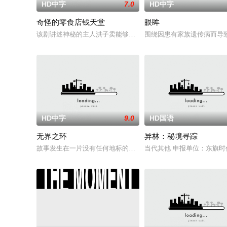
HD中字
7.0
HD中字
奇怪的零食店钱天堂
眼眸
该剧讲述神秘的主人洪子卖能够实现人们愿望的神秘零食，以及
围绕因患有家族遗传病而导
HD中字
9.0
HD国语
无界之环
异林：秘境寻踪
故事发生在一片没有任何地标的荒漠中。一条铁丝网将两个虚构
当代其他 申报单位：东旗