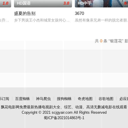
1.0
HD国语
3.0
HD中字
8.
盛夏的告别
3670
，努力应对名利和行业压力的复杂压力，揭示了地下文化向主流成功的转变。
夫乔恩迎来了为人父母的新篇章。然而萨迦的喜悦被一股令人发寒的疑惧笼罩—
乡下男孩王小杰和城里女孩何心琪都有着复杂的家庭，他们在一个夏
虽然有像亲兄弟一样的脱北者朋
共
0
条 “银莲花” 
S订阅
百度蜘蛛
神马爬虫
搜狗蜘蛛
奇虎地图
谷歌地图
必应
飘花电影网
免费最新热播电视剧大全、综艺、动漫、高清无删减电影在线观看
Copyright © 2021 scjgyair.com All Rights Reserved
蜀ICP备2021014863号-1