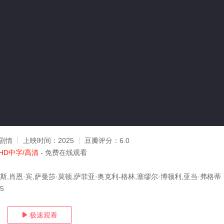
剧情
上映时间：
2025
豆瓣评分：
6.0
HD中字/高清
- 免费在线观看
斯,肖恩·宾,萨曼莎·莫顿,萨菲亚·奥克利-格林,塞缪尔·博顿利,亚当·弗格蒂
05
极速观看
