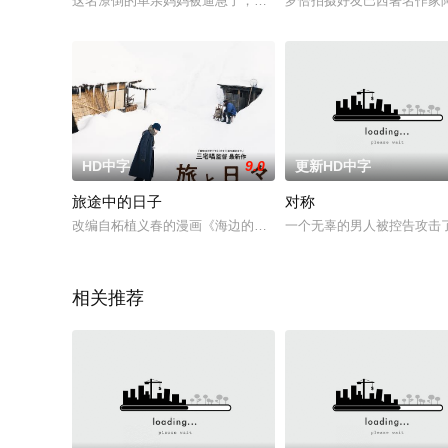
这名潦倒的单亲妈妈被逼急了，只好整装出发，和她完美主义（
罗恰拍摄好友巴西著名作家阿马多的纪录短
HD中字
9.0
更新HD中字
旅途中的日子
对称
改编自柘植义春的漫画《海边的抒景》《混沌洞的笨先生》，讲
一个无辜的男人被控告攻击
相关推荐