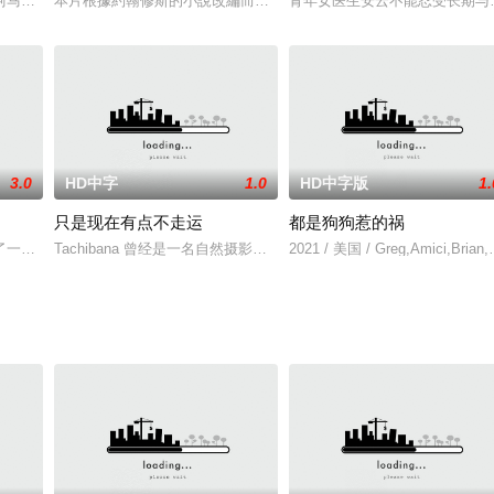
但本身却不完美）的哥哥一起参加瓦萨滑雪比赛。
片。 This film was commissioned by Glauber Rocha to b
本片根據約翰修斯的小說改編而成，敘述3個高中新生在入學第一天
青年女医生安云不能忍受长期与
3.0
HD中字
1.0
HD中字版
1.
只是现在有点不走运
都是狗狗惹的祸
述郁郁不得志的李编剧因缘际会来到一个大雪纷飞的深山中，误打误撞进入了一
了一位老太太。他没有不在场证据，而唯一的证人也就是那位老太太在几天后死
Tachibana 曾经是一名自然摄影师，在他的冒险之后因电视节目
2021 / 美国 / Greg,Amici,Brian,B