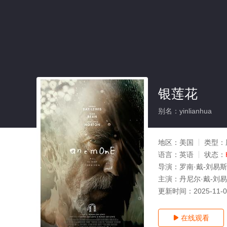
银莲花
别名：yinlianhua
地区：
美国
类型：
语言：
英语
状态：
导演：
罗南·戴-刘易斯
主演：
丹尼尔·戴-刘易
更新时间：
2025-11-
在线观看
