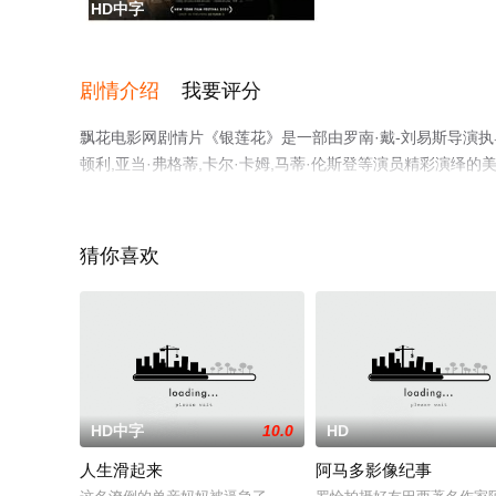
HD中字
剧情介绍
我要评分
飘花电影网剧情片《银莲花》是一部由罗南·戴-刘易斯导演执导，
顿利,亚当·弗格蒂,卡尔·卡姆,马蒂·伦斯登等演员精彩演
信息可移步至豆瓣电影、电视猫或剧情网等平台了解。
猜你喜欢
HD中字
10.0
HD
人生滑起来
阿马多影像纪事