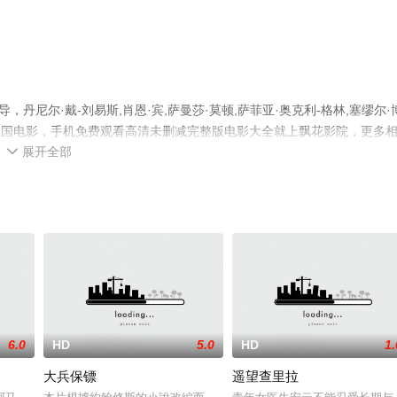
丹尼尔·戴-刘易斯,肖恩·宾,萨曼莎·莫顿,萨菲亚·奥克利-格林,塞缪尔·
绎的美国电影，手机免费观看高清未删减完整版电影大全就上飘花影院，更多
展开全部

6.0
HD
5.0
HD
1.
大兵保镖
遥望查里拉