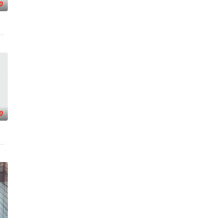
0
却离奇身亡的双胞胎妹妹瑞音时，瑞真孤身一人踏上
绕“废用身”——因瘫痪等原因已无恢复可能的四肢——的治疗方法，而一步步
的训犬员青叶一平（池松壮亮 饰）能够看到自己的警犬搭档奥莉佛（小田切让 饰
0
忘的边境哨所。
文化局干部张乐进心系故土，毅然回村助力振兴，虽遭部分人反对，仍顶压力带
神秘地出现在旧港口。“内华达之瑰”号三十年前曾全员遇难，如今再次归来。