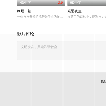
HD中字
3.0
HD中字
绚烂一刻
疑婴夜生
一位冉冉升起的流行歌手在为她的巡回演唱会首秀做准备的同时
在芬兰的森林中，萨迦与丈
影片评论
RS