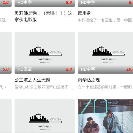
1.0
HD中字
8.0
HD中字
6.
奥莉佛是狗，（天哪！！）这
废用身
家伙电影版
人们来到那里展开一段魔法般的故事。
致视力逐渐丧失的摄影师瑞真展开。在面对跨越视力障碍、好不容易成为陶艺家
本作描绘了一名医生，因一种围
改编自2021年在NHK播出的同名剧集，只有狭间县警鉴识科警犬组
5.0
HD国语
2.0
HD中字
10.
公主坡之人生无憾
内华达之瑰
国家分隔开来，而停战协议规定，双方各派一名士兵共同驻守这个几乎被世界遗
时代（北京）影视文化传媒有限公司
偏僻山村公主坡四面环山交通不便，多为留守老人妇女儿童。退休市
在一个被遗忘的渔村里，一艘船