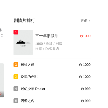
剧情片排行
更多

博
1
相关
三十年胭脂泪
1000

1960 / 香港 / 剧情
状态：DVD粤语
日蚀入侵
1000
2

逆流的色彩
1000
3

迷幻少年 Dealer
999
4

0
因爱之名
999
5
