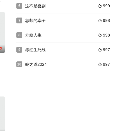
就飽受校園惡霸欺負，為了不讓將來的日子越來越難過，他們在「軍人榮光」雜
丈夫分居的生活，在婚后的第九年决定进藏找丈夫离婚。怀着复杂的心情踏入
这不是喜剧
999
6

忘却的幸子
998
7

方糖人生
998
8

0
赤红生死线
997
9

蛇之道2024
997
10

家破旧的旅馆。
去。结果他被关进监狱，和一群职业罪犯住在一起。
而闻名，但他被迫向他的机构欠债。孤独而没有梦想，他放弃了他的相机，用他的一
urnett,Ashton,Dierks