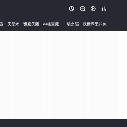




索
天星术
驱魔天团
神秘宝藏
一墙之隔
我世界里的你