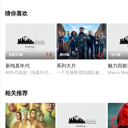
免费观看高清未删减完整版电视剧全集就上飘花影院，更
多相关信息可移步至豆瓣电视剧、电视猫或剧情网等平台
猜你喜欢
了解。
7.0
9.0
更新至5集
第08集
全10集
新纯真年代
系列大片
魅力四射2
80年代喜剧《纯真年代TheWonderYears》重启版由SaladinPatt
一个充满希望的团队被困在一个功能
Marco Meji
相关推荐