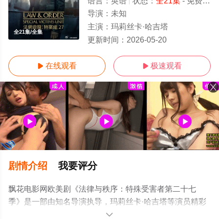
语言：
英语
状态：
全21集
- 免费在线观看
导演：
未知
主演：
玛莉丝卡·哈吉塔
全21集/全集
更新时间：
2026-05-20
在线观看
极速观看


剧情介绍
我要评分
飘花电影网欧美剧《法律与秩序：特殊受害者第二十七
季》是一部由知名导演执导，玛莉丝卡·哈吉塔等演员精彩
演绎的美国电视剧，大结局剧情已揭晓（全21集），手机
