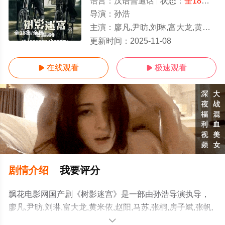
语言：
汉语普通话
状态：
全18集
- 
导演：
孙浩
主演：
廖凡,尹昉,刘琳,富大龙,黄米依,赵阳,马苏,张桐,房子斌,张帆,王艺禅,白志迪,李丛喜,段博
全18集/全集
更新时间：
2025-11-08
在线观看
极速观看


剧情介绍
我要评分
飘花电影网国产剧《树影迷宫》是一部由孙浩导演执导，
廖凡,尹昉,刘琳,富大龙,黄米依,赵阳,马苏,张桐,房子斌,张帆,
王艺禅,白志迪,李丛喜,段博文,林沐然,赵佳丽,陶慧,陈玺旭等
