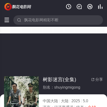






树影迷宫(全集)
分享

别名：shuyingmigong
中国大陆
大陆
2025
5.0