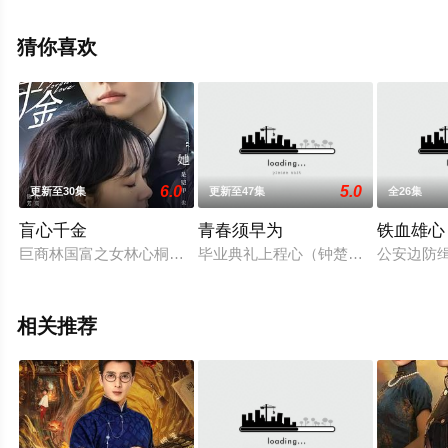
演员精彩演绎的中国大陆电视剧，大结局剧情已揭晓（全
18集），手机免费观看高清未删减完整版电视剧全集就上
猜你喜欢
飘花影院，更多相关信息可移步至豆瓣电视剧、电视猫或
剧情网等平台了解。
6.0
5.0
更新至30集
更新至47集
全26集
盲心千金
青春须早为
铁血雄心
巨商林国富之女林心桐在订婚当日，被来历不明的男人亲吻，父
毕业典礼上程心（钟楚曦饰）向男友
公安边防
相关推荐