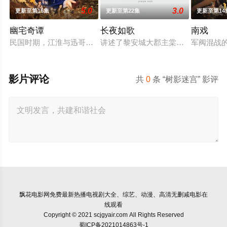
5.0
3.0
更新至第16集
更新至第22集
更新至第14
幽宅奇谭
长夜如歌
南戏
民国时期，江淮与迅哥组成说书班子，偶遇“白天人住屋，晚上鬼
讲述了黎安城大郡主棠溪槿与烈云峥
军阀混战
影片评论
共
0
条 “树影迷宫” 影评
飘花电影网
免费最新热播电视剧大全、综艺、动漫、高清无删减电影在
线观看
Copyright © 2021 scjgyair.com All Rights Reserved
蜀ICP备2021014863号-1