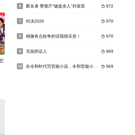
为检举率No.1的搭档而活跃着。但是有一天
制片人吉野千明（小泉今日子 饰）与镰仓市政府公务员长仓和平（中井贵一 
绫芽（麻生久美子 饰）一直独立生活，从不依赖任何人，对那些将“软弱”当作
匿名者 警视厅“键盘杀人”对策室
972
6

对决2026
970
7

稍微有点纷争的话我很乐意！
970
8

0
无垢的证人
969
9

艺
在令和时代写官能小说，令和官能小説作
969
10

师。好不容易
当作武器的女性抱有某种轻蔑之情。然而此时一个
心人类文明会破坏宇宙的和平，所以出动大军将人类文明彻底消灭。
O制作公司艺能四部，这里是个充满问题艺人和个性鲜明明星的聚集地，由冷酷毒