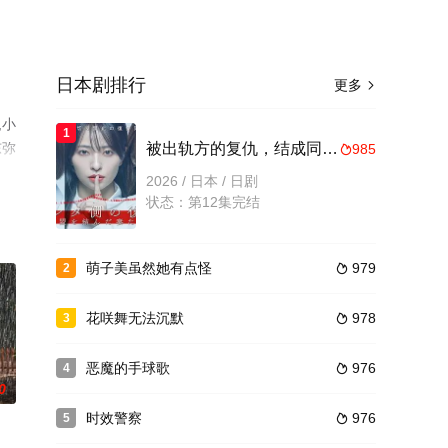
日本剧排行
更多

,小
1
东弥
被出轨方的复仇，结成同盟的妻子们
985

花
2026 / 日本 / 日剧
状态：第12集完结
萌子美虽然她有点怪
979
2

花咲舞无法沉默
978
3

恶魔的手球歌
976
4

0
时效警察
976
5
