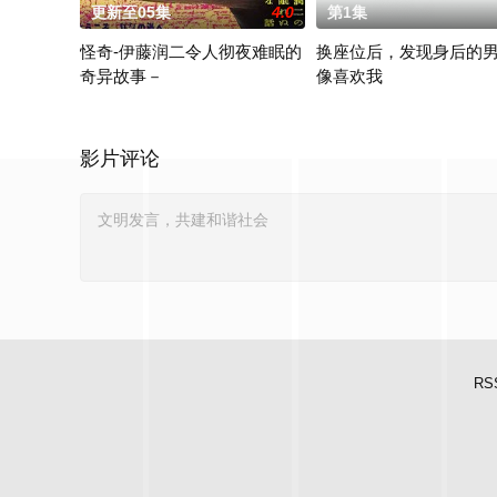
更新至05集
4.0
第1集
怪奇-伊藤润二令人彻夜难眠的
换座位后，发现身后的
奇异故事－
像喜欢我
本作精选日本知名恐怖漫画家伊藤润二笔下充满独特疯狂气息的经
“我喜欢你，从很早以前就开
影片评论
RS