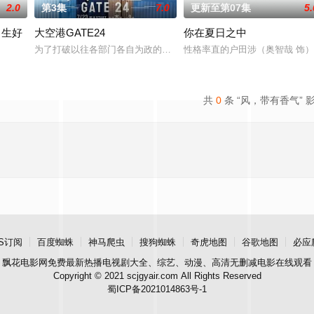
2.0
第3集
7.0
更新至第07集
5.
男生好
大空港GATE24
你在夏日之中
为了打破以往各部门各自为政的死板规矩，内阁官房直属成立了一个特殊
性格率直的户田涉（奥智哉 饰
典作品，改编为真人单元剧。以浓雾弥漫小镇中流行的“辻占”所隐藏的恐惧与
始了。”从换座位开始⁉︎ 性格完全相反的两人，恋爱即将展开！！“我喜欢你。”
共
0
条 “风，带有香气” 
S订阅
百度蜘蛛
神马爬虫
搜狗蜘蛛
奇虎地图
谷歌地图
必应
飘花电影网
免费最新热播电视剧大全、综艺、动漫、高清无删减电影在线观看
Copyright © 2021 scjgyair.com All Rights Reserved
蜀ICP备2021014863号-1