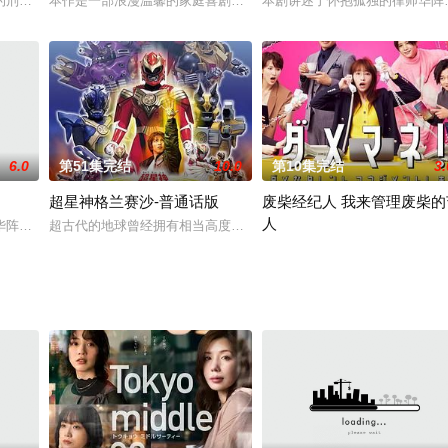
刑警城崎达彦（町田启太 饰）和他的搭档笹冢晋平（小泉孝太郎 饰）一起，作
本作是一部浪漫温馨的家庭喜剧，故事发生在古都镰仓，讲述了电视台
本剧讲述了怀抱孤独的律师华阵
6.0
第51集完结
10.0
第10集完结
3.
超星神格兰赛沙-普通话版
废柴经纪人 我来管理废柴的
人
的新晋律师。父亲在5年前因事故去世后，宇崎辞去上班族的工作，立志成为律
华阵绫芽（麻生久美子 饰）一直独立生活，从不依赖任何人，对那些将“软弱”
超古代的地球曾经拥有相当高度的文明，但宇宙联盟奥可夫·马纳夫担
本剧的故事舞台设定在 TOY