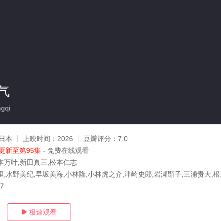
气
gqi
日本
上映时间：
2026
豆瓣评分：
7.0
更新至第95集
- 免费在线观看
本万叶,新田真三,松本仁志
里,水野美纪,早坂美海,小林隆,小林虎之介,津崎史郎,岩瀬顕子,三浦贵大,
07
极速观看
