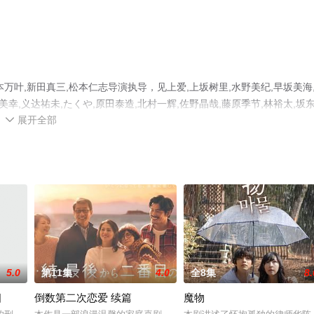
叶,新田真三,松本仁志导演执导，见上爱,上坂树里,水野美纪,早坂美海
美幸,义达祐未,たくや,原田泰造,北村一辉,佐野晶哉,藤原季节,林裕太,坂
展开全部
员精彩演绎的日本电视剧，手机免费观看高清未删减完整版电视剧全集就上飘

等平台了解。
5.0
第11集
4.0
全8集
8.
相
倒数第二次恋爱 续篇
魔物