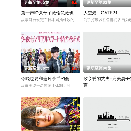
更新至第05集
6.0
更新至第03集
第一声啼哭母子救命急救班
大空港～GATE24～
故事舞台设定在日本屈指可数的顶级豪华医院“圣菲奥娜医院”。少
为了打破以往各部门各自为政
更新至第06集
2.0
更新至第06集
今晚也要和连环杀手约会
致亲爱的丈夫~完美妻子
言~
故事围绕一名游离于体制之外、孤傲冷峻的“独狼”刑警，与一位
聚焦于一对结婚10年、在