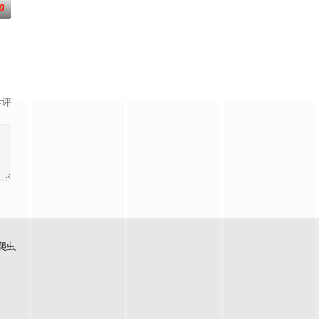
0
的新部门“GATE24”。这个部门直接把负责查验护照的入境管理局、盯着行
）与校园风云人物佐伯千晴（杢代和人 饰）因共同的电影爱好而结缘。在千晴
执念为主轴，
极其平凡的高中生·间山晴（小西詠斗 饰
影评
爬虫