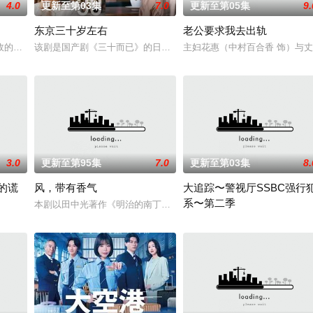
4.0
更新至第03集
7.0
更新至第05集
9.
东京三十岁左右
老公要求我去出轨
子化、医生短缺、地方产科接连关闭……在令和时代的当下，守护母婴生命的“
的死板规矩，内阁官房直属成立了一个特殊的新部门“GATE24”。这个部门
该剧是国产剧《三十而已》的日本翻拍版。故事讲述曾从外地来到憧憬
主妇花惠（中村百合香 饰）与丈
3.0
更新至第95集
7.0
更新至第03集
8.
的谎
风，带有香气
大追踪〜警视厅SSBC强行
系〜第二季
拥有特异功能的神秘密友展开。
本剧以田中光著作《明治的南丁格尔 大关和物语》为原案，取材自
外人眼中完美无瑕的恩爱夫妻。丈夫是节目的王牌主持，妻子则是打理他演艺事
在第二季中，作为现代刑侦关键