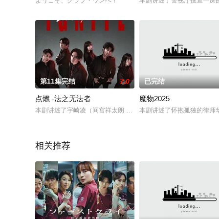
ようこそ、クラブ・ワンへ！
本剧讲述了警视厅搜查一课的
第11集完结
7.0
已完结
点燃 -法之无法者
魔物2025
本剧讲述了宇崎凌（间宫祥太朗 饰）是个不计后果却充满正义感
本剧讲述了怀抱孤独的律师
相关推荐