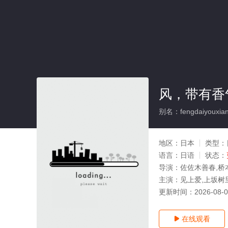
风，带有香
别名：fengdaiyouxian
地区：
日本
类型：
语言：
日语
状态：
导演：
佐佐木善春,桥
主演：
见上爱,上坂树
更新时间：
2026-08-
在线观看
