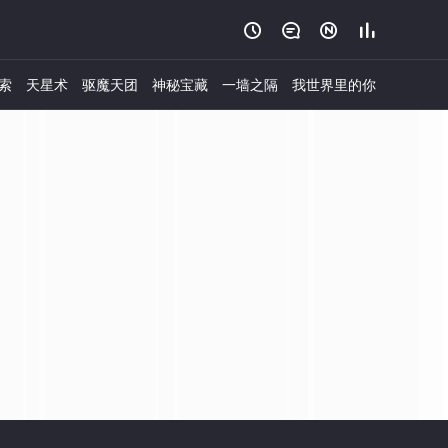




索
天星术
驱魔天团
神秘宝藏
一墙之隔
我世界里的你