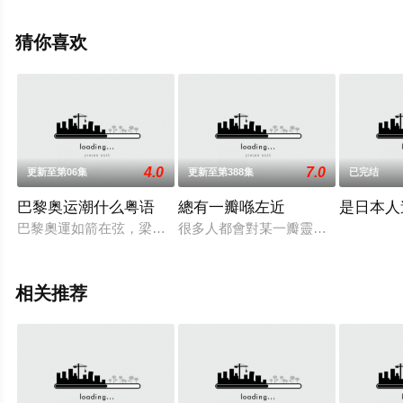
移步至豆瓣综艺、电视猫或剧情网等平台了解。
猜你喜欢
4.0
7.0
更新至第06集
更新至第388集
已完结
巴黎奥运潮什么粤语
總有一瓣喺左近
是日本人
巴黎奧運如箭在弦，梁芷珮(Christy)搶先前赴法國巴黎與
很多人都會對某一瓣靈異事件感到好
相关推荐