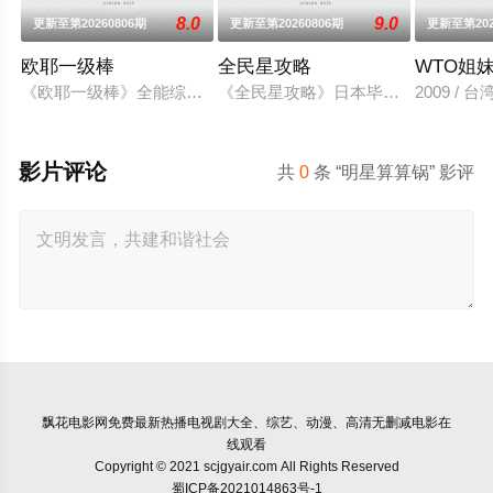
8.0
9.0
更新至第20260806期
更新至第20260806期
更新至第202
欧耶一级棒
全民星攻略
WTO姐
《欧耶一级棒》全能综艺王欧汉声(欧弟),笑点掌门人张立东,啦
《全民星攻略》日本毕业典礼向学长
2009 /
影片评论
共
0
条 “明星算算锅” 影评
飘花电影网
免费最新热播电视剧大全、综艺、动漫、高清无删减电影在
线观看
Copyright © 2021 scjgyair.com All Rights Reserved
蜀ICP备2021014863号-1