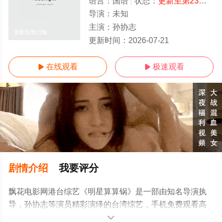
语言：
国语
状态：
更新至第23集
- 
导演：
未知
主演：
孙协志
更新至第23集
更新时间：
2026-07-21
在线观看
极速观看


剧情介绍
我要评分
飘花电影网港台综艺《明星算算锅》是一部由知名导演执
导，孙协志等演员精彩演绎的台湾综艺，手机免费观看高
清未删减完整版综艺节目就上飘花影院，更多相关信息可
