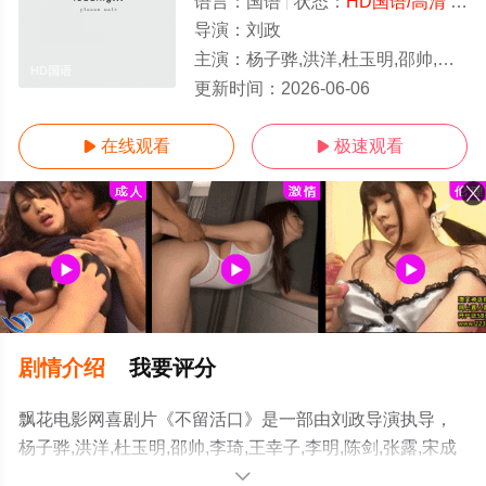
语言：
国语
状态：
HD国语/高清
- 免费在线观看
导演：
刘政
主演：
杨子骅,洪洋,杜玉明,邵帅,李琦,王幸子,李明,陈剑,张露,宋成森,李浩轩
HD国语
更新时间：
2026-06-06
在线观看
极速观看


剧情介绍
我要评分
飘花电影网喜剧片《不留活口》是一部由刘政导演执导，
杨子骅,洪洋,杜玉明,邵帅,李琦,王幸子,李明,陈剑,张露,宋成
森,李浩轩等演员精彩演绎的大陆电影，手机免费观看高清
