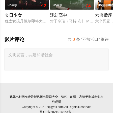
7.0
7.0
HD中字
HD中字
HD国语|粤
丧日少女
迷幻高中
六楼后座
犹太女孩丹妮尔即将大学毕业，却对未来的规划一片迷茫。来自
对于亨瑞（马特·布什 Matt Bu
六个死党，C
影片评论
共
0
条 “不留活口” 影评
飘花电影网
免费最新热播电视剧大全、综艺、动漫、高清无删减电影在
线观看
Copyright © 2021 scjgyair.com All Rights Reserved
蜀ICP备2021014863号-1