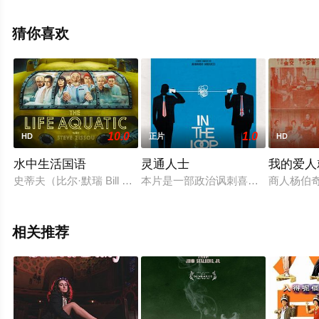
未删减完整版电影大全就上飘花影院，更多相关信息可移
步至豆瓣电影、电视猫或剧情网等平台了解。
猜你喜欢
10.0
1.0
HD
正片
HD
水中生活国语
灵通人士
我的爱人就
史蒂夫（比尔·默瑞 Bill Murray 饰）是一名海洋纪录片
本片是一部政治讽刺喜剧片，班底大多来
商人杨伯奇
相关推荐