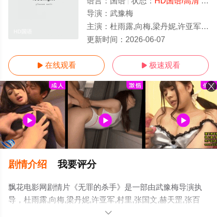
语言：
国语
状态：
HD国语/高清
- 免费在线观看
导演：
武豫梅
主演：
杜雨露,向梅,梁丹妮,许亚军,村里,张国文,赫天罡,张百爽,陈强,史可夫,刘俊杰,李真,韦唯,
HD国语
更新时间：
2026-06-07
在线观看
极速观看


剧情介绍
我要评分
飘花电影网剧情片《无罪的杀手》是一部由武豫梅导演执
导，杜雨露,向梅,梁丹妮,许亚军,村里,张国文,赫天罡,张百
爽,陈强,史可夫,刘俊杰,李真,韦唯,林萍,陆今龙,金淑媛等演
