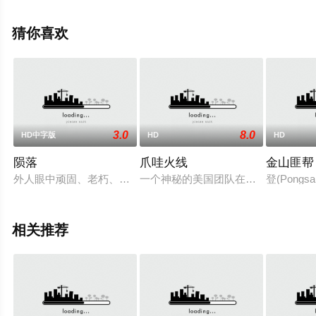
员精彩演绎的大陆电影，手机免费观看高清未删减完整版
电影大全就上飘花影院，更多相关信息可移步至豆瓣电
猜你喜欢
影、电视猫或剧情网等平台了解。
3.0
8.0
HD中字版
HD
HD
陨落
爪哇火线
金山匪帮
外人眼中顽固、老朽、暴躁、恐同、把爱和好意推开的父亲，尽
一个神秘的美国团队在一名穆斯林警
登(Pon
相关推荐