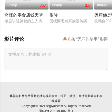
7.0
1.0
HD中字
HD中字
HD中字
奇怪的零食店钱天堂
眼眸
奥莉佛是
该剧讲述神秘的主人洪子卖能够实现人们愿望的神秘零食，以及
围绕因患有家族遗传病而导致视力逐
改编自20
影片评论
共
0
条 “无罪的杀手” 影评
飘花电影网
免费最新热播电视剧大全、综艺、动漫、高清无删减电影在
线观看
Copyright © 2021 scjgyair.com All Rights Reserved
蜀ICP备2021014863号-1