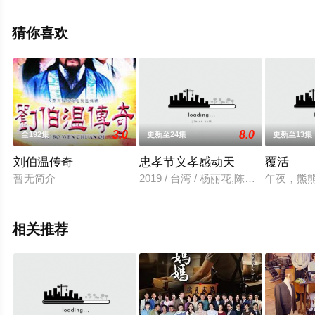
相关信息可移步至豆瓣电视剧、电视猫或剧情网等平台了
解。
猜你喜欢
3.0
8.0
全192集
更新至24集
更新至13集
刘伯温传奇
忠孝节义孝感动天
覆活
暂无简介
2019 / 台湾 / 杨丽花,陈亚兰
午夜，熊
相关推荐