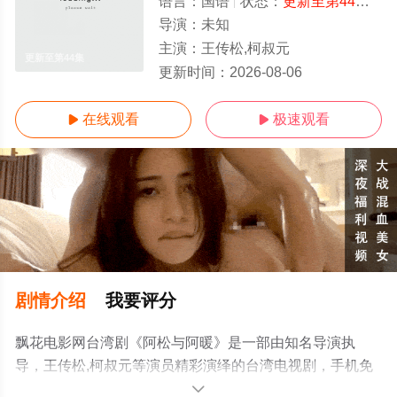
语言：
国语
状态：
更新至第44集
- 
导演：
未知
主演：
王传松,柯叔元
更新至第44集
更新时间：
2026-08-06
在线观看
极速观看


剧情介绍
我要评分
飘花电影网台湾剧《阿松与阿暖》是一部由知名导演执
导，王传松,柯叔元等演员精彩演绎的台湾电视剧，手机免
费观看高清未删减完整版电视剧全集就上飘花影院，更多
