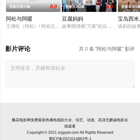
8.0
9.0
更新至第44集
更新至162集
更新至301
阿松与阿暖
豆腐妈妈
宝岛西米
王傳松（阿松）/ 柯叔元 飾演「他一輩子守著傳統，卻在遇見
故事围绕着“万家”的豆腐老店，因“
该剧的故
影片评论
共
0
条 “阿松与阿暖” 影评
飘花电影网
免费最新热播电视剧大全、综艺、动漫、高清无删减电影在
线观看
Copyright © 2021 scjgyair.com All Rights Reserved
蜀ICP备2021014863号-1