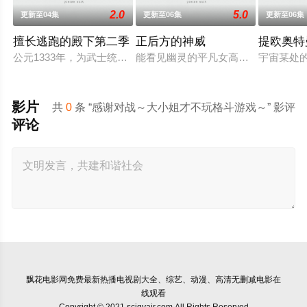
2.0
5.0
更新至04集
更新至06集
更新至06集
擅长逃跑的殿下第二季
正后方的神威
提欧奥特
公元1333年，为武士统治日本奠定基石的镰仓幕府，因其所信
能看见幽灵的平凡女高中生·志津香
宇宙某处
影片
共
0
条 “感谢对战～大小姐才不玩格斗游戏～” 影评
评论
飘花电影网
免费最新热播电视剧大全、综艺、动漫、高清无删减电影在
线观看
Copyright © 2021 scjgyair.com All Rights Reserved