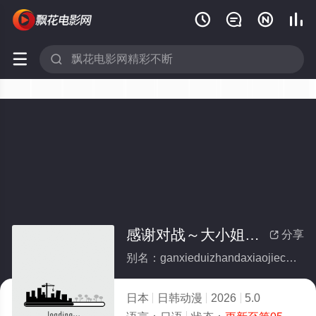






感谢对战～大小姐才不玩格斗游戏～
分享

别名：ganxieduizhandaxiaojiecaibuwangedouyouxi
日本
日韩动漫
2026
5.0