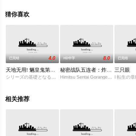
费观看高清未删减完整版动漫全集就上飘花影院，更多相
关信息可移步至豆瓣动漫、电视猫或剧情网等平台了解。
猜你喜欢
4.0
8.0
已完结
HD中字
已完结
天地无用! 魉皇鬼第二期
秘密战队五连者：炸弹旋风
三只眼
シリーズの基礎となる最初に製作されたOVAシリーズ。 第二期は19
Himitsu Sentai Goranger: The Bomb H
I 転生の章
相关推荐