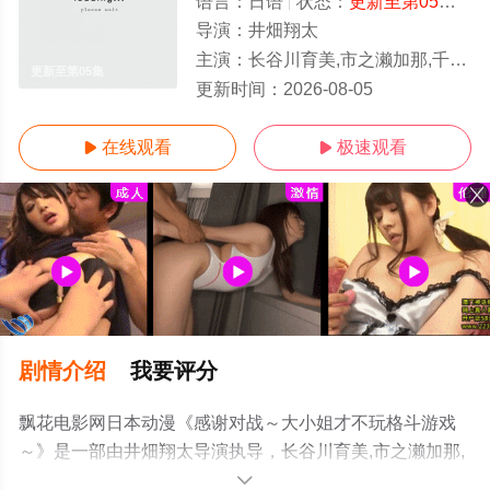
语言：
日语
状态：
更新至第05集
- 
导演：
井畑翔太
主演：
长谷川育美,市之濑加那,千本木彩花,下地紫野
更新至第05集
更新时间：
2026-08-05
在线观看
极速观看


剧情介绍
我要评分
飘花电影网日本动漫《感谢对战～大小姐才不玩格斗游戏
～》是一部由井畑翔太导演执导，长谷川育美,市之濑加那,
千本木彩花,下地紫野等演员精彩演绎的日本动漫，手机免
