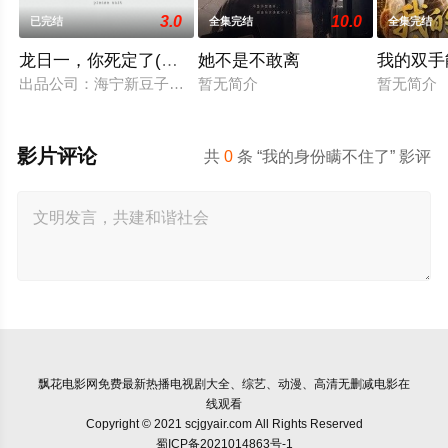
3.0
10.0
已完结
全集完结
全集完结
龙日一，你死定了(短剧)
她不是不敢离
我的双手
出品公司：海宁新豆子影视传媒有限公司、北京九和龙胜文化传媒
暂无简介
暂无简介
影片评论
共
0
条 “我的身份瞒不住了” 影评
飘花电影网
免费最新热播电视剧大全、综艺、动漫、高清无删减电影在
线观看
Copyright © 2021 scjgyair.com All Rights Reserved
蜀ICP备2021014863号-1