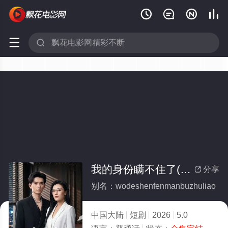






我的身份瞒不住了(全集)
分享

别名：wodeshenfenmanbuzhuliao
中国大陆
短剧
2026
5.0