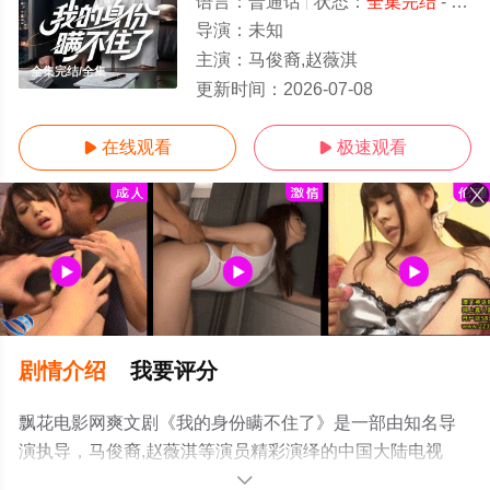
语言：
普通话
状态：
全集完结
- 免费在线观看
导演：
未知
主演：
马俊裔,赵薇淇
全集完结/全集
更新时间：
2026-07-08
在线观看
极速观看


剧情介绍
我要评分
飘花电影网爽文剧《我的身份瞒不住了》是一部由知名导
演执导，马俊裔,赵薇淇等演员精彩演绎的中国大陆电视
剧，大结局剧情已揭晓（全集完结），手机免费观看高清
