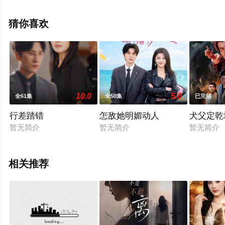
未删减完整版电视剧全集就上飘花影院，更多相关信息可
移步至豆瓣电视剧、电视猫或剧情网等平台了解。
猜你喜欢
10.0
5.0
全61集
全50集
已完结
行差踏错
怎敌她明媚动人
犬父定乾
暂无简介
暂无简介
暂无简介
相关推荐