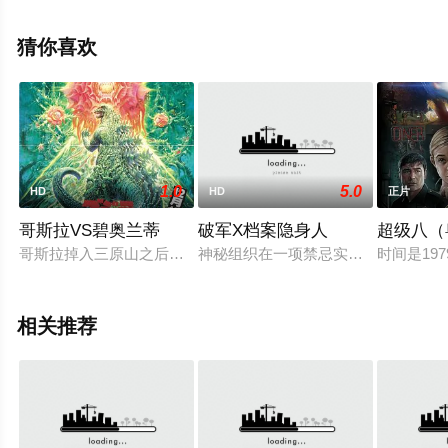
电影大全就上飘花影院，更多相关信息可移步至豆瓣电
影、电视猫或剧情网等平台了解。
猜你喜欢
1.0
5.0
HD
HD
正片
哥斯拉VS碧奥兰蒂
破军X档案隐身人
超级八（
哥斯拉掉入三原山之后，日本过了5年平安的日子，但是自卫队为
神秘组织在一项禁忌实验中，意外造
时间是19
相关推荐