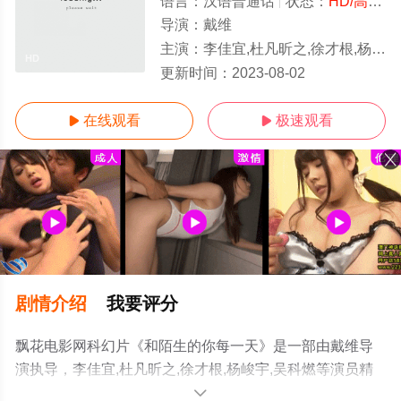
语言：
汉语普通话
状态：
HD/高清
-
导演：
戴维
主演：
李佳宜,杜凡昕之,徐才根,杨峻宇,吴科燃
HD
更新时间：
2023-08-02
在线观看
极速观看


剧情介绍
我要评分
飘花电影网科幻片《和陌生的你每一天》是一部由戴维导
演执导，李佳宜,杜凡昕之,徐才根,杨峻宇,吴科燃等演员精
彩演绎的中国大陆电影，手机免费观看高清未删减完整版
