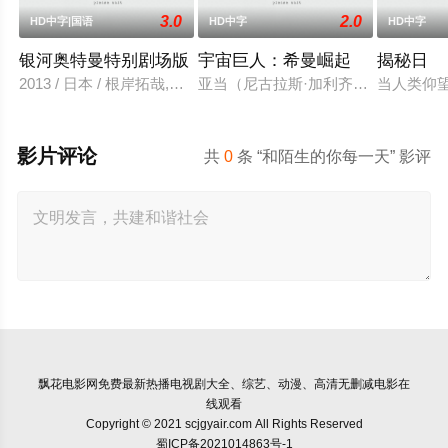
3.0
2.0
HD中字|国语
HD中字
HD中字
银河奥特曼特别剧场版
宇宙巨人：希曼崛起
揭秘日
2013 / 日本 / 根岸拓哉,宫武美樱,大野瑞生,云母,草川拓弥,木
亚当（尼古拉斯·加利齐纳 饰）在神
当人类仰
影片评论
共
0
条 “和陌生的你每一天” 影评
飘花电影网
免费最新热播电视剧大全、综艺、动漫、高清无删减电影在
线观看
Copyright © 2021 scjgyair.com All Rights Reserved
蜀ICP备2021014863号-1