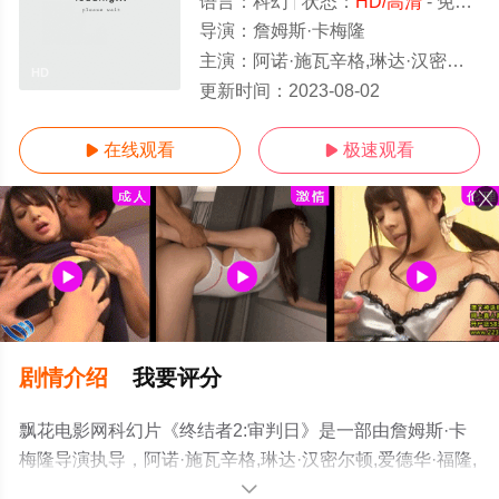
语言：
科幻
状态：
HD/高清
- 免费在线观看
导演：
詹姆斯·卡梅隆
主演：
阿诺·施瓦辛格,琳达·汉密尔顿,爱德华·福隆,罗伯特·帕特里克,阿尔·伯恩,乔·莫顿,埃帕莎·
HD
更新时间：
2023-08-02
在线观看
极速观看


剧情介绍
我要评分
飘花电影网科幻片《终结者2:审判日》是一部由詹姆斯·卡
梅隆导演执导，阿诺·施瓦辛格,琳达·汉密尔顿,爱德华·福隆,
罗伯特·帕特里克,阿尔·伯恩,乔·莫顿,埃帕莎·默克森,卡斯图
