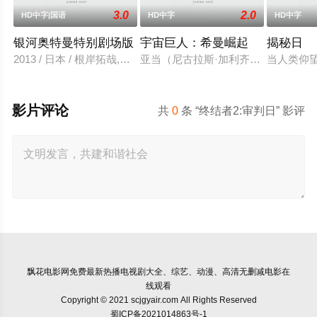
3.0
2.0
HD中字|国语
HD中字
HD中字
银河奥特曼特别剧场版
宇宙巨人：希曼崛起
揭秘日
2013 / 日本 / 根岸拓哉,宫武美樱,大野瑞生,云母,草川拓弥,木
亚当（尼古拉斯·加利齐纳 饰）在神
当人类仰
影片评论
共
0
条 “终结者2:审判日” 影评
飘花电影网
免费最新热播电视剧大全、综艺、动漫、高清无删减电影在
线观看
Copyright © 2021 scjgyair.com All Rights Reserved
蜀ICP备2021014863号-1