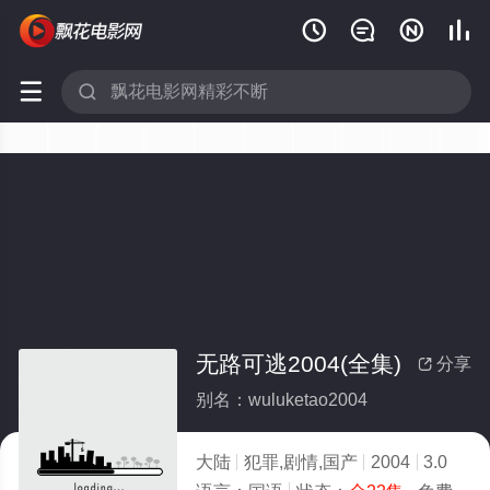






无路可逃2004(全集)
分享

别名：wuluketao2004
大陆
犯罪,剧情,国产
2004
3.0