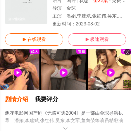
语言：
国语
状态：
全22集
- 免费在线观看
导演：
金琛
主演：
潘娟,李建斌,张红伟,吴东,李文军,董向荣
全22集/全集
更新时间：
2023-08-02
在线观看
极速观看


剧情介绍
我要评分
飘花电影网国产剧《无路可逃2004》是一部由金琛导演执
导，潘娟,李建斌,张红伟,吴东,李文军,董向荣等演员精彩演
绎的大陆电视剧，大结局剧情已揭晓（全22集），手机免
