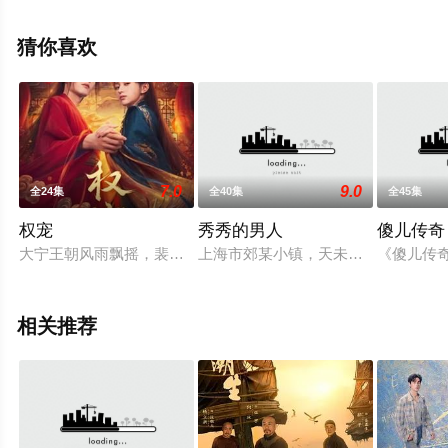
费观看高清未删减完整版电视剧全集就上飘花影院，更多
相关信息可移步至豆瓣电视剧、电视猫或剧情网等平台了
猜你喜欢
解。
7.0
9.0
全24集
全40集
全45集
权宠
秀秀的男人
傻儿传奇
大宁王朝风雨飘摇，裴慎之篡改遗诏，扶植傀儡皇帝宁谨一登基
上海市郊某小镇，天未亮，秀秀正在
《傻儿传
相关推荐