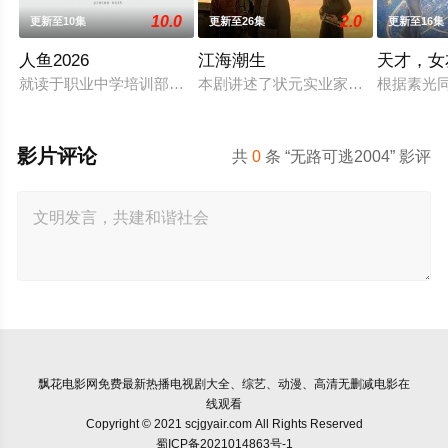
10.0
2.0
更新至10集
更新至26集
更新至16集
人鱼2026
江海潮生
天才，女
就读于职业中学培训部的花季女生苏琳（黄杨钿甜 饰），虽自
本剧讲述了状元实业家张謇创办大生
根据素光
影片评论
共
0
条 “无路可逃2004” 影评
飘花电影网
免费最新热播电视剧大全、综艺、动漫、高清无删减电影在
线观看
Copyright © 2021 scjgyair.com All Rights Reserved
蜀ICP备2021014863号-1