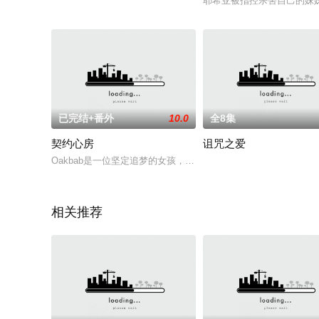
耶希亚被指控杀害自己的妹
已完结+番外
10.0
全8集
契约心房
诅咒之爱
Oakbab是一位坚定追梦的女孩，她渴望证明自己，同时也想向曾
相关推荐