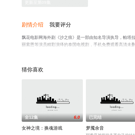
更新至第09集
剧情介绍
我要评分
飘花电影网海外剧《沙之痕》是一部由知名导演执导，帕塔拉德·
丽索恩等演员精彩演绎的泰国电视剧，手机免费观看高清未
视猫或剧情网等平台了解。
猜你喜欢
全12集
6.0
已完结
女神之境：换魂游戏
梦魇余音