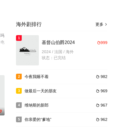
海外剧排行
更多

·玛
1
、电
基督山伯爵2024
999

2024 / 法国 / 海外
状态：已完结
今夜我睡不着
982
2

做最后一天的朋友
969
3

维纳斯的新郎
967
4

0
你亲爱的“爹地”
962
5
