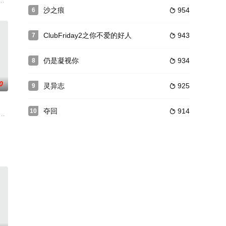
这时，他发现了一个解决自身财务困境的办法
名骗子发现自己正在与一个神秘人物领导的黑暗邪教组织发出的神秘威胁战斗
沙之痕
954
6

ClubFriday2之你不爱的好人
943
7

仍是凝视你
934
8

0
灵异志
925
9

夺回
914
10

师
国网络小说《爱情永不落幕》。挚友反目成仇，死对头变成情人
 Tam-Brahm Jugal are the new Romeo and Ju