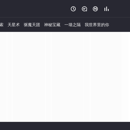




索
天星术
驱魔天团
神秘宝藏
一墙之隔
我世界里的你