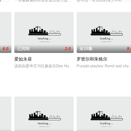
妹，于是他决心寻求复仇，揭开凶手的真面目。
一名被解雇的特警队成员努力适应其座位零售店保安的新角色，就在
在寻找一名失踪的青少年时，一
6.0
已完结
2.0
全10集
9.
爱如永昼
罗密尔和朱格尔
经窃取她作品的学姐 Mind复仇。然而，事情变得更加复杂，她遇到了天才建筑
该剧由爱奇艺与红象娱乐Dee Hup House 联合出品，改编自中
Punjabi playboy Romil and shy