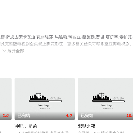
萨恩固安卡瓦迪,瓦丽缇莎·玛黑颂,玛丽亚·赫施勒,普坦·塔萨辛,素帕芃
删减完整版电视剧全集就上飘花影院，更多相关信息可移步至豆瓣电视剧
展开全部

1.0
已完结
4.0
已完结
10.
冲吧，兄弟
邪狱之夜