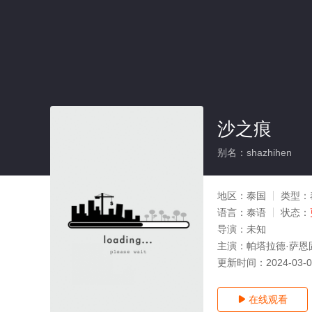
沙之痕
别名：shazhihen
地区：
泰国
类型：
语言：
泰语
状态：
导演：
未知
主演：
帕塔拉德·萨恩
更新时间：
2024-03-
在线观看
