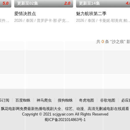
5.0
更新至02集
2.0
更新至14集
4.
爱情决胜点
魅力航班第二季
产集团继承人Khae-arun。表面看来，Khae-arun堪称完美：
案件真相，冲破新闻的步步紧逼。
2026 / 泰国 / 普罗萨卡·那·萨克那空,克里塔农·安查纳南,哈里·奇
2026 / 泰国 / 卡曼妮·耶美肯,帕克
共
0
条 “沙之痕” 
S订阅
百度蜘蛛
神马爬虫
搜狗蜘蛛
奇虎地图
谷歌地图
必应
飘花电影网
免费最新热播电视剧大全、综艺、动漫、高清无删减电影在线观看
Copyright © 2021 scjgyair.com All Rights Reserved
蜀ICP备2021014863号-1