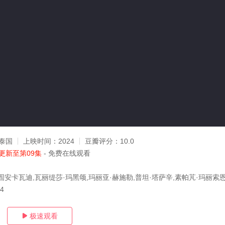
泰国
上映时间：
2024
豆瓣评分：
10.0
更新至第09集
- 免费在线观看
固安卡瓦迪,瓦丽缇莎·玛黑颂,玛丽亚·赫施勒,普坦·塔萨辛,素帕芃·玛丽索
04
极速观看
