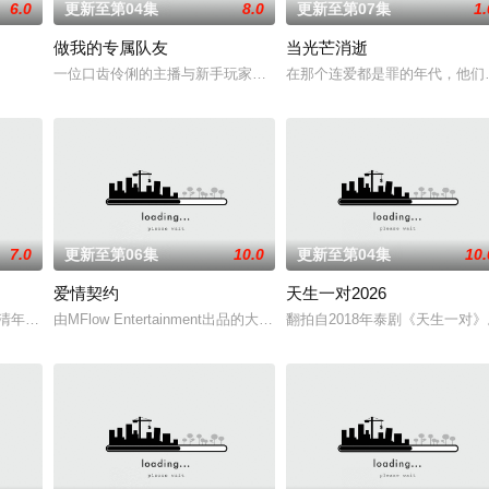
6.0
更新至第04集
8.0
更新至第07集
1.
做我的专属队友
当光芒消逝
一位口齿伶俐的主播与新手玩家！顶级主播Thi追捕神秘玩家Zo，后
在那个连爱都是罪的年代，他们选
7.0
更新至第06集
10.0
更新至第04集
10.
爱情契约
天生一对2026
,吴清年,美好,林绿,舒森
由MFlow Entertainment出品的大型剧集《KNOT The Ser
翻拍自2018年泰剧《天生一对》