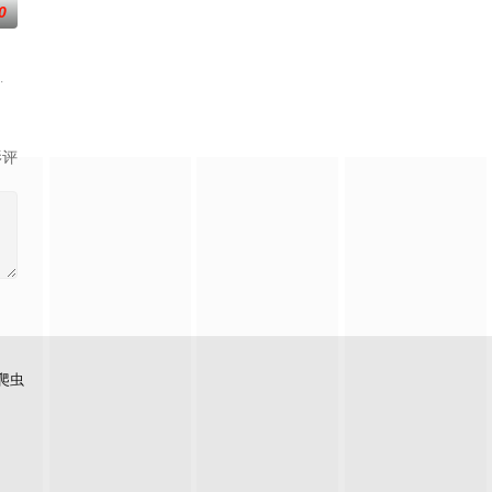
0
瓦嘎隆,瓦奇拉维·让维瓦,阿玛霖·妮缇布恩,恰约隆·西岚亚堤迪,维拉育特·查苏克
普泓·隆牧塞侗,温查帕·苏梅提固,苏卡达·顾珑希,Nasiri,Tantharat,Ninew,Phetdan
影评
爬虫