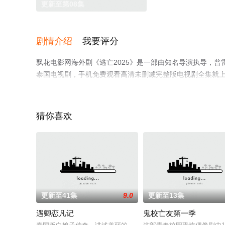
更新至第08集
剧情介绍
我要评分
飘花电影网海外剧《逃亡2025》是一部由知名导演执导，普雷瓦·苏坦蓬
泰国电视剧，手机免费观看高清未删减完整版电视剧全集就
解。
猜你喜欢
更新至41集
9.0
更新至13集
遇卿恋凡记
鬼校亡友第一季