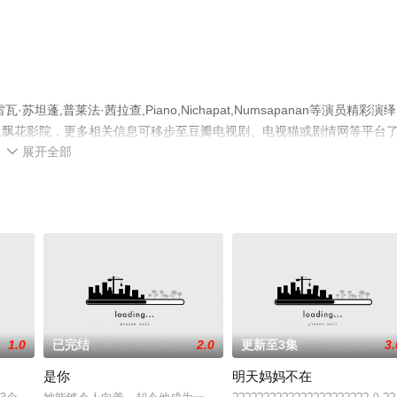
,普莱法·茜拉查,Piano,Nichapat,Numsapanan等演员精彩演
上飘花影院，更多相关信息可移步至豆瓣电视剧、电视猫或剧情网等平台
展开全部

1.0
已完结
2.0
更新至3集
3.
是你
明天妈妈不在