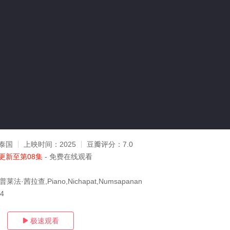
泰国
上映时间：
2025
豆瓣评分：
7.0
更新至第08集
- 免费在线观看
法·茜拉查,Piano,Nichapat,Numsapanan
24
极速观看
