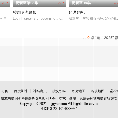
3.0
更新至第03集
6.0
更新至08集
9.
校园暗恋警报
绘梦婚礼
室血统。身为仆人的 Phob 爱上自己的主人，也是王子的Thinnakon，
a再次与童年时期的死敌Kaprao相逢。在两人的关系中，一方如同炽热的火焰，
Lee-ith dreams of becoming a cool indie rock musician. Because of 
被欢笑、笑容和祝福环绕的婚礼仅
共
0
条 “逃亡2025” 
S订阅
百度蜘蛛
神马爬虫
搜狗蜘蛛
奇虎地图
谷歌地图
必应
飘花电影网
免费最新热播电视剧大全、综艺、动漫、高清无删减电影在线观看
Copyright © 2021 scjgyair.com All Rights Reserved
蜀ICP备2021014863号-1