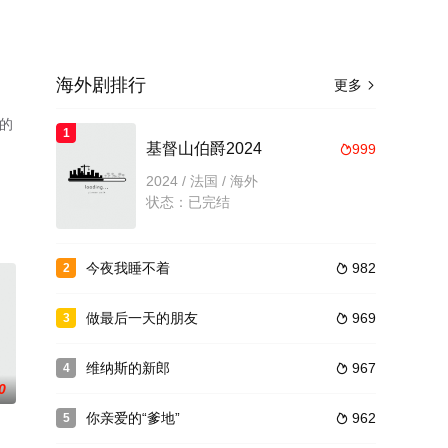
海外剧排行
更多

绎的
1
了
基督山伯爵2024
999

2024 / 法国 / 海外
状态：已完结
今夜我睡不着
982
2

做最后一天的朋友
969
3

维纳斯的新郎
967
4

0
你亲爱的“爹地”
962
5
