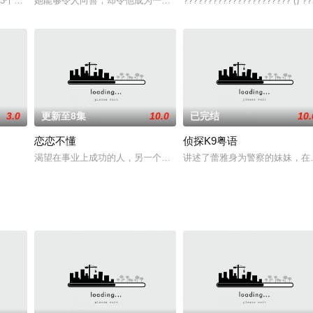
间男主展开了一段旷世之恋。
个互有关联的小故事组成，并由13位新人导演执导，于11月1日起逢星期六晚10点G
她能够令人向善，却令他成为一个更坏的人。一对男女透过现代科技
?????????????????????? () ?
3.0
更新至8集
10.0
已完结
10.
恋恋不懂
侦探K9粤语
渴望在事业上成功的人，另一个决心赢得一个中国女孩的芳心，但是意想
讲述了蕾雅身为警察的妹妹，在