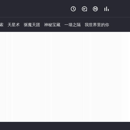




索
天星术
驱魔天团
神秘宝藏
一墙之隔
我世界里的你