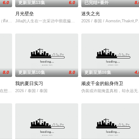
6.0
更新至第13集
6.0
已完结+番外
8.
月光壁垒
迷失之光
法克法一生都在证明自己是合法继承人，但当她终生的敌人帕普瓦特归来夺走一
่สามของเธอ）
Jilla的人生在一次采访中彻底偏离了轨道，她采访的对象是泰国著名房地产集
2026 / 泰国 / Aomstin,Thakrit,Pa
8.0
更新至第10集
8.0
更新至第08集
4.
我的夏日实习
顽皮千金的贴身侍卫
·奇瓦嘎隆,瓦奇拉维·让维瓦,阿玛霖·妮缇布恩,恰约隆·西岚亚堤迪,维拉育特·查苏克
念彼此吗？当两对情侣——‘CHIAN（Pipe Monthapoom）’ - ‘FOU4MOD（
2026 / 泰国 / 泰国
伪装或许能掩盖真相，却永远无