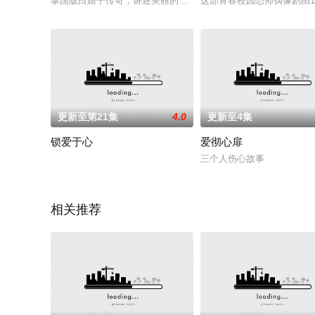
泰国版白娘子传奇，讲述美丽的娜迦下凡人间，与一见钟情的人
这部青春校园恐怖偶像剧由13
更新至第21集
4.0
更新至4集
锁爱于心
爱彻心扉
三个人伤心故事
相关推荐