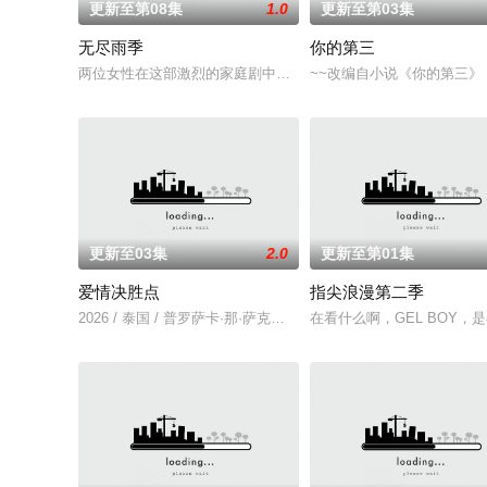
更新至第08集
1.0
更新至第03集
无尽雨季
你的第三
两位女性在这部激烈的家庭剧中争夺强大的蒂纳拉王朝领导权。
~~改编自小说《你的第三》（ที
更新至03集
2.0
更新至第01集
爱情决胜点
指尖浪漫第二季
2026 / 泰国 / 普罗萨卡·那·萨克那空,克里塔农·安查纳南,哈里
在看什么啊，GEL BOY，是在想