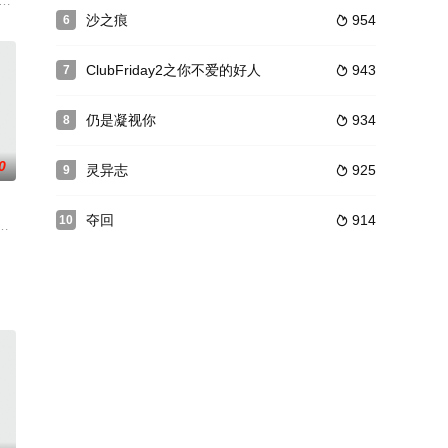
TH on air频道播出。
，跨越家境背景的差异，成为情侣。他俩的爱将会改变他们的生命。两人由陌生
????????????????????? Drama ??????? JSL Glo
沙之痕
954
6

ClubFriday2之你不爱的好人
943
7

仍是凝视你
934
8

0
灵异志
925
9

夺回
914
10

不到的感情开花了...就在他们心里
一次与哥哥同行的途中经历了一场意外事故，哥哥当场死亡，在接受手术治疗