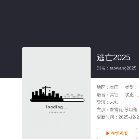
逃亡2025
别名：taowang2025
地区：
泰国
类型：
语言：
其它
状态：
导演：
未知
主演：
普雷瓦·苏坦蓬,普莱
更新时间：
2025-12-
在线观看
