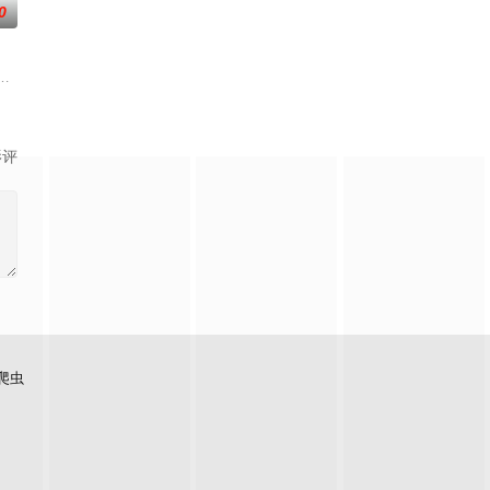
0
另一方如同让火烧得更猛的油，她们的关系
his
仅是爱情生活的起点。未来还有许多障碍等待着两人共同跨越。Runch和Ne
影评
爬虫