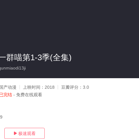
群喵第1-3季(全集)
unmiaodi13ji
国产动漫
上映时间：
2018
豆瓣评分：
3.0
已完结
- 免费在线观看
29
极速观看
