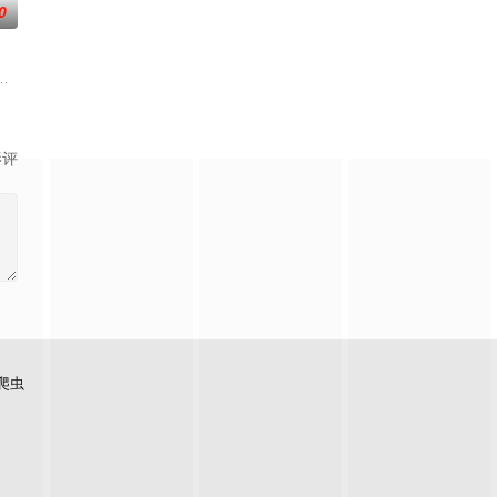
0
些缘由他们面
，一跃成为人上人时，他却发现自己既没有任何修行
火，不料就此重踏仙武之路，再战帝尊之道！
鸦,山新,幽幽,孙睿扬,金弦,李兰陵,杨昕燃,沈依杭,许潇文
影评
爬虫