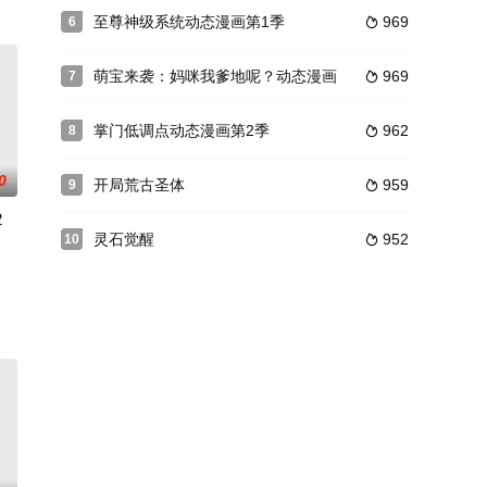
至尊神级系统动态漫画第1季
969
6

萌宝来袭：妈咪我爹地呢？动态漫画
969
7

掌门低调点动态漫画第2季
962
8

0
开局荒古圣体
959
9

2
灵石觉醒
952
10

种种诡计和阴谋
。翻开日记，和吉妮一起探索那些平凡日子里不平凡