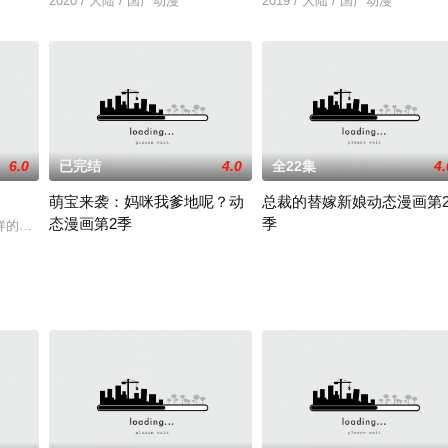
2020 / 大陆 / 国产动漫
2019 / 大陆 / 国产动漫
6.0
已完结
4.0
全22集
4.
萌宝来袭：妈咪我爹地呢？动
总裁的替嫁新娘动态漫画第
态漫画第2季
季
蔬菜精灵。这些蔬菜精灵在白菜精灵小翠的带领下，一次又一次地挫败青虫怪的
样的奇妙世界？玩耍、美食、救助、工作，每一天的日常都藏着意想不到的转折
娱乐练习生的出道之路
2020 / 大陆 / 国产动漫