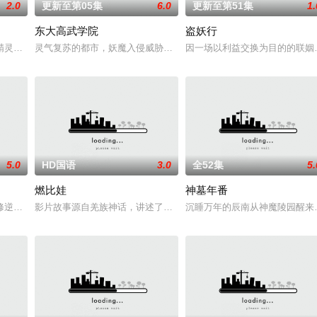
2.0
更新至第05集
6.0
更新至第51集
1.
东大高武学院
盗妖行
成为了正式的守夜人后，重回136小队，与伙伴再度开启一场与古神教会的崭
精灵竟然成了关键所在！东方桃子与伙伴们一边为救治师父森木宇冲击仙蜜试炼
灵气复苏的都市，妖魔入侵威胁来袭，天生废灵根的少年秦雨体内意
因一场以利益交换为目的的联姻
5.0
HD国语
3.0
全52集
5.
燃比娃
神墓年番
心血却被红颜暗算，与丹药融为一体隐藏百年。百年后，其子孙苏北天受辱，仍
修逆天之力。
影片故事源自羌族神话，讲述了一只被人类抚养长大的猴子，追寻母亲阿
沉睡万年的辰南从神魔陵园醒来