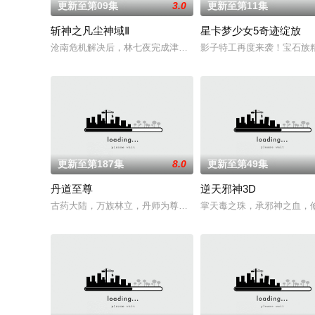
更新至第09集
3.0
更新至第11集
斩神之凡尘神域Ⅱ
星卡梦少女5奇迹绽放
沧南危机解决后，林七夜完成津南山为期一年的守夜人集训考核，
影子特工再度来袭！宝石族
更新至第187集
8.0
更新至第49集
丹道至尊
逆天邪神3D
古药大陆，万族林立，丹师为尊，阴阳丹神苏北皇为炼神丹耗尽
掌天毒之珠，承邪神之血，