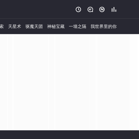




索
天星术
驱魔天团
神秘宝藏
一墙之隔
我世界里的你