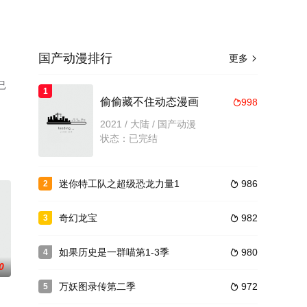
国产动漫排行
更多

已
1
偷偷藏不住动态漫画
998

2021 / 大陆 / 国产动漫
状态：已完结
迷你特工队之超级恐龙力量1
986
2

奇幻龙宝
982
3

如果历史是一群喵第1-3季
980
4

0
万妖图录传第二季
972
5
