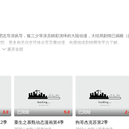
由肥志导演执导，狐三少等演员精彩演绎的大陆动漫，大结局剧情已揭晓（
影院，更多相关信息可移步至豆瓣动漫、电视猫或剧情网等平台了解。
展开全部

3.0
已完结
5.0
已完结
2.
2季
重生之慕甄动态漫画第4季
狗哥杰克苏第2季