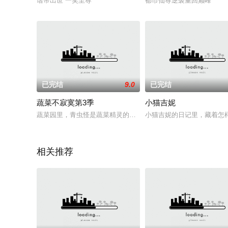
谐帝出世 一笑至尊
都市仙尊逆袭重回巅峰
已完结
9.0
已完结
蔬菜不寂寞第3季
小猫吉妮
蔬菜园里，青虫怪是蔬菜精灵的天敌，它最大的爱好就是喜欢吃
小猫吉妮的日记里，藏着怎
相关推荐