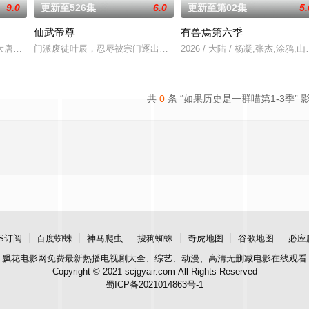
9.0
更新至526集
6.0
更新至第02集
5.
仙武帝尊
有兽焉第六季
引着众多的求学者。在这里，一个名为“星之队”的小组是特别的存在，但因某
大唐世界，却发现此处为处处惊险的修行世界，原本以为自己可以从此吃香喝辣
门派废徒叶辰，忍辱被宗门逐出，无以为家，机缘巧合，偶得远古真
2026 / 大陆 / 杨凝,张杰,涂
共
0
条 “如果历史是一群喵第1-3季” 
S订阅
百度蜘蛛
神马爬虫
搜狗蜘蛛
奇虎地图
谷歌地图
必应
飘花电影网
免费最新热播电视剧大全、综艺、动漫、高清无删减电影在线观看
Copyright © 2021 scjgyair.com All Rights Reserved
蜀ICP备2021014863号-1