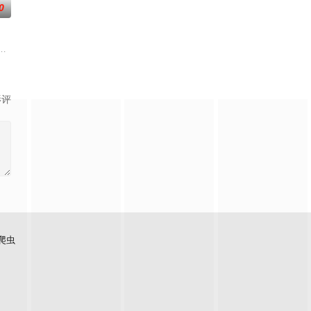
0
绝地寻找身世之
星之队”的小组是特别的存在，但因某些缘由他们面
世界，原本以为自己可以从此吃香喝辣，一跃成为人上人时，他却发现自己既没
，无以为家，机缘巧合，偶得远古真火，不料就此重踏仙武之路，再战帝尊之
影评
爬虫