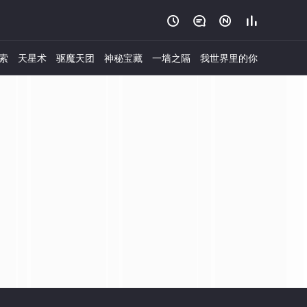




索
天星术
驱魔天团
神秘宝藏
一墙之隔
我世界里的你