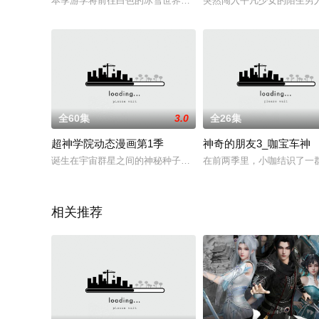
本季游学将前往白色的冰雪世界，这里生活着独特的雪地精灵，
突然闯入平凡少女的陌生男
全60集
3.0
全26集
超神学院动态漫画第1季
神奇的朋友3_咖宝车神
诞生在宇宙群星之间的神秘种子，以帮助智慧生命突破文明瓶颈为
在前两季里，小咖结识了一
相关推荐