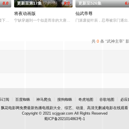
8.0
更新至第17集
9.0
更新至526集
6.
将夜动画版
仙武帝尊
方。随着辰南来到央锦国遇到晨曦，新的冒险再次开启，在开元城大战、到死亡
稷下学院作为王者大陆的最高学府，吸引着众多的求学者。在这里，一个名为“
宁缺穿越到一个似是而非的大唐世界，却发现此处为处处惊险的修行
门派废徒叶辰，忍辱被宗门逐出
共
0
条 “武神主宰” 
S订阅
百度蜘蛛
神马爬虫
搜狗蜘蛛
奇虎地图
谷歌地图
必应
飘花电影网
免费最新热播电视剧大全、综艺、动漫、高清无删减电影在线观看
Copyright © 2021 scjgyair.com All Rights Reserved
蜀ICP备2021014863号-1