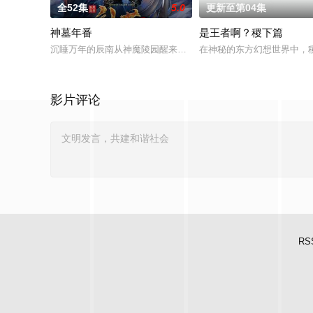
全52集
5.0
更新至第04集
神墓年番
是王者啊？稷下篇
沉睡万年的辰南从神魔陵园醒来，在经历了一系列奇遇后名动四
在神秘的东方幻想世界中，
影片评论
RS