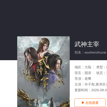
武神主宰
别名：wushenzhuzai
地区：
大陆
类型：
语言：
国语
状态：
导演：
老鹰
主演：
许子尧,唐泽宗,
更新时间：
2026-08-
在线观看
