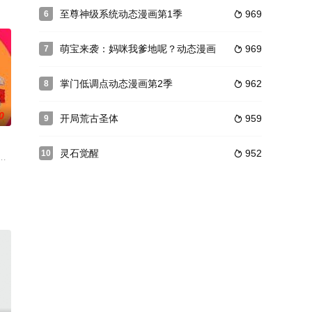
团在百变校巴的
吻？
各样的冰上娱乐项目，还有美丽的极光和雪景，都在向我们招手。阳光游学团在
至尊神级系统动态漫画第1季
969
6

萌宝来袭：妈咪我爹地呢？动态漫画
969
7

掌门低调点动态漫画第2季
962
8

0
开局荒古圣体
959
9

灵石觉醒
952
10

生命体。当星
会露出庐山真面目。咖宝车神们凭着超群的高智能和
出击勇闯四季城。不料，途中喜羊羊竟意外变成无法自控的“破影大王”，时而
汽车的构造和部件：消防车、救护车、工程车……在这里，了解车子、学习知