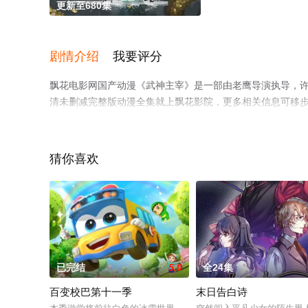
更新至680集
剧情介绍
我要评分
飘花电影网国产动漫《武神主宰》是一部由老鹰导演执导，许子
清未删减完整版动漫全集就上飘花影院，更多相关信息可移
猜你喜欢
已完结
5.0
全24集
百变校巴第十一季
末日告白诗