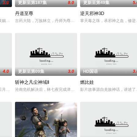
1.0
更新至第187集
8.0
更新至第49集
5.
丹道至尊
逆天邪神3D
内意外觉醒神力，被选中成为神秘至强功法万物生的传承人。秦雨加入东大高武
联姻，太玄楼刺客江元与九璇宗圣女韶月奉命成婚。两人在洞房夜发起暗杀，却
古药大陆，万族林立，丹师为尊，阴阳丹神苏北皇为炼神丹耗尽心血
掌天毒之珠，承邪神之血，修逆
4.0
更新至第09集
3.0
HD国语
3.
斩神之凡尘神域Ⅱ
燃比娃
伙伴们一边为救治师父森木宇冲击仙蜜试炼赛冠军，一边暗中追查潜伏在参赛者
日月星辰，弹指间天翻地覆。群雄并起，万族林立，诸圣争霸，乱天动地；问苍
沧南危机解决后，林七夜完成津南山为期一年的守夜人集训考核，成为
影片故事源自羌族神话，讲述了一