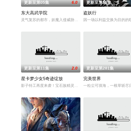
更新至第05集
6.0
更新至第51集
东大高武学院
盗妖行
灵气复苏的都市，妖魔入侵威胁来袭，天生废灵根的少年秦雨体
因一场以利益交换为目的的
更新至第11集
2.0
更新至第281集
星卡梦少女5奇迹绽放
完美世界
影子特工再度来袭！宝石族精灵竟然成了关键所在！东方桃子与
一粒尘可填海，一根草斩尽