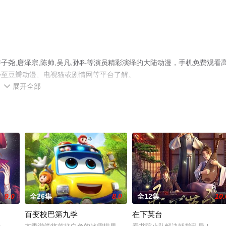
尧,唐泽宗,陈帅,吴凡,孙科等演员精彩演绎的大陆动漫，手机免费观看
步至豆瓣动漫、电视猫或剧情网等平台了解。
展开全部

9.0
全26集
8.0
全12集
10.
百变校巴第九季
在下英台