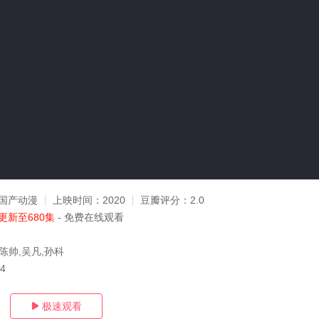
国产动漫
上映时间：
2020
豆瓣评分：
2.0
更新至680集
- 免费在线观看
陈帅,吴凡,孙科
04
极速观看
