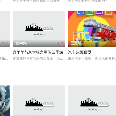
各种各样的冰上娱乐项目，还有美丽的极光和雪景，都在向我们招手。阳光游学
人，是恶魔还是中二少年？重生的毁灭者要夺回世界，条件居然是交换少女的初
本季游学将前往白色的冰雪世界，这里生活着独特的雪地精灵，各种
看书院小队解决朝堂乱局！
5.0
全60集
7.0
已完结
10.
喜羊羊与灰太狼之勇闯四季城
汽车超级联盟
使命，它们被称之为“超神学院”。超神学院孕育着成为神，乃至超越神的强大
群秘密的朋友：来自未来的汽车变形机器人——咖宝车神，它们只在小咖面前才
传说森林住着邪恶的大魔王，为了帮助小精灵脱险，羊村守护者们再度
来到汽车大联盟，带你认识各种