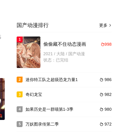
国产动漫排行
更多

高
1
偷偷藏不住动态漫画
998

2021 / 大陆 / 国产动漫
状态：已完结
迷你特工队之超级恐龙力量1
986
2

奇幻龙宝
982
3

如果历史是一群喵第1-3季
980
4

0
万妖图录传第二季
972
5
