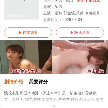
语言：
国语
状态：
更新至第628集
-
导演：
项方
主演：
溪林,郭懿骧,关帅,冷泉夜月,季骜杰,钟巍,烈之流星,蘭雨馨,张妮,徐翔,Akira明,柳知萧
更新至第628集
更新时间：
2026-08-04
在线观看
极速观看


剧情介绍
我要评分
飘花电影网国产动漫《无上神帝》是一部由项方导演执
导，溪林,郭懿骧,关帅,冷泉夜月,季骜杰,钟巍,烈之流星,蘭雨
馨,张妮,徐翔,Akira明,柳知萧等演员精彩演绎的大陆动漫，
