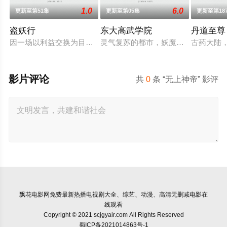
1.0
6.0
更新至第51集
更新至第05集
更新至第18
盗妖行
东大高武学院
丹道至尊
因一场以利益交换为目的的联姻，太玄楼刺客江元与九璇宗圣女
灵气复苏的都市，妖魔入侵威胁来袭
古药大陆
影片评论
共
0
条 “无上神帝” 影评
飘花电影网
免费最新热播电视剧大全、综艺、动漫、高清无删减电影在
线观看
Copyright © 2021 scjgyair.com All Rights Reserved
蜀ICP备2021014863号-1