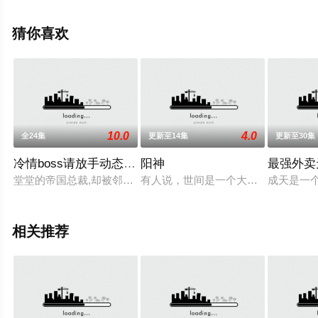
手机免费观看高清未删减完整版动漫全集就上飘花影院，
更多相关信息可移步至豆瓣动漫、电视猫或剧情网等平台
猜你喜欢
了解。
10.0
4.0
全24集
更新至14集
更新至30集
冷情boss请放手动态漫画
阳神
最强外卖
堂堂的帝国总裁,却被邻家小妹算计,占了他便宜，还拍拍屁股走人
有人说，世间是一个大苦海，人在海
成天是一
相关推荐