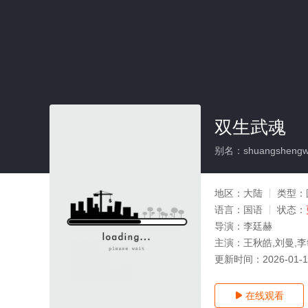
双生武魂
别名：shuangshengw
地区：
大陆
类型：
语言：
国语
状态：
导演：
李廷赫
主演：
王秋皓,刘曼,李
更新时间：
2026-01-
在线观看
