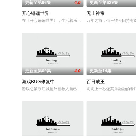
更新至第66集
4.0
更新至第629集
开心锤锤世界
无上神帝
在《开心锤锤世界》，生活着乐观善良的少年锤锤和他性格各异
万年之前，仙王牧云因持有
更新至第09集
4.0
更新至14集
游戏BUG修复中
百日成王
游戏总策划江城意外被卷入自己设计的《诸神黄昏》游戏世界，与
明明上一秒还其乐融融的餐