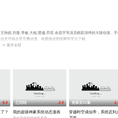
秋皓,刘曼,李敏,大鲲,楚越,乔苏,余昌宇等演员精彩演绎的大陆动漫，手
关信息可移步至豆瓣动漫、电视猫或剧情网等平台了解。
展开全部

9.0
已完结
2.0
更新至32集
1.
敌了？
我的超级神豪系统动态漫画
穿越时空成仙帝，系统迟到
万年