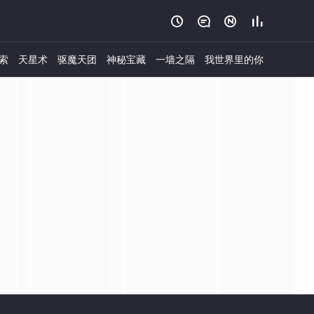




索
天星术
驱魔天团
神秘宝藏
一墙之隔
我世界里的你