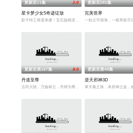
更新至11集
2.0
更新至281集
星卡梦少女5奇迹绽放
完美世界
影子特工再度来袭！宝石族精灵竟然成了关键所在！东方桃子与
一粒尘可填海，一根草斩尽
更新至第187集
8.0
更新至第49集
丹道至尊
逆天邪神3D
古药大陆，万族林立，丹师为尊，阴阳丹神苏北皇为炼神丹耗尽
掌天毒之珠，承邪神之血，