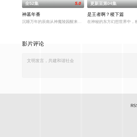
全52集
5.0
更新至第04集
神墓年番
是王者啊？稷下篇
沉睡万年的辰南从神魔陵园醒来，在经历了一系列奇遇后名动四
在神秘的东方幻想世界中，
影片评论
RS