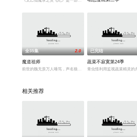
《太乙仙魔录之灵飞纪》是一部原味仙侠题材的连载动画，而作为
重生回十七岁，云想想发誓
全35集
2.0
已完结
魔道祖师
蔬菜不寂寞第24季
前世的魏无羡万人唾骂，声名狼藉。 被护持一生的师弟带人端了老
青虫怪利用监视蔬菜精灵的
相关推荐