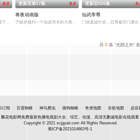
8.0
更新至第17集
9.0
更新至526集
6.
将夜动画版
仙武帝尊
方。随着辰南来到央锦国遇到晨曦，新的冒险再次开启，在开元城大战、到死亡
稷下学院作为王者大陆的最高学府，吸引着众多的求学者。在这里，一个名为“
宁缺穿越到一个似是而非的大唐世界，却发现此处为处处惊险的修行
门派废徒叶辰，忍辱被宗门逐出
共
0
条 “光阴之外” 
S订阅
百度蜘蛛
神马爬虫
搜狗蜘蛛
奇虎地图
谷歌地图
必应
飘花电影网
免费最新热播电视剧大全、综艺、动漫、高清无删减电影在线观看
Copyright © 2021 scjgyair.com All Rights Reserved
蜀ICP备2021014863号-1