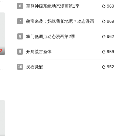
飞纪》主要以
还要应付绒毛控总裁的二十四小时不间断调戏。总裁：“从今天起你就是我的猫
二十岁，为寻改命之法，前往神都参加大朝试，却因与真凤徐有容的一纸婚约
至尊神级系统动态漫画第1季
969
6

想想被人嘲笑，被人讥讽。 可男人把她捧在手心里
萌宝来袭：妈咪我爹地呢？动态漫画
969
7

掌门低调点动态漫画第2季
962
8

0
开局荒古圣体
959
9

灵石觉醒
952
10

…… 脑残
着蔬菜园，循环播放自己观察到的秘密嘲笑蔬菜精灵
地死亡峡谷。必死无疑的秦尘，却意外触发神秘古剑的力量…… 三百年后，天
院当成自己的家。但孤儿院的租约即将到期，为了买下孤儿院的那片地皮，让