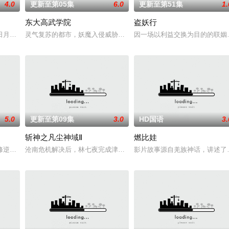
4.0
更新至第05集
6.0
更新至第51集
1.
东大高武学院
盗妖行
伙伴们一边为救治师父森木宇冲击仙蜜试炼赛冠军，一边暗中追查潜伏在参赛者
日月星辰，弹指间天翻地覆。群雄并起，万族林立，诸圣争霸，乱天动地；问苍
灵气复苏的都市，妖魔入侵威胁来袭，天生废灵根的少年秦雨体内意
因一场以利益交换为目的的联姻
5.0
更新至第09集
3.0
HD国语
3.
斩神之凡尘神域Ⅱ
燃比娃
心血却被红颜暗算，与丹药融为一体隐藏百年。百年后，其子孙苏北天受辱，仍
修逆天之力。
沧南危机解决后，林七夜完成津南山为期一年的守夜人集训考核，成为
影片故事源自羌族神话，讲述了一