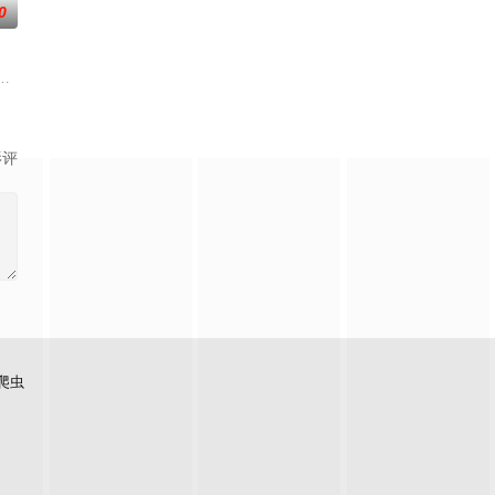
0
绝地寻找身世之
星之队”的小组是特别的存在，但因某些缘由他们面
世界，原本以为自己可以从此吃香喝辣，一跃成为人上人时，他却发现自己既没
，无以为家，机缘巧合，偶得远古真火，不料就此重踏仙武之路，再战帝尊之
影评
爬虫