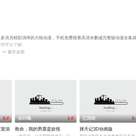
众多演员精彩演绎的大陆动漫，手机免费观看高清未删减完整版动漫全集
网等平台了解。
展开全部

5.0
全20集
1.0
已完结
5.
家宠溺
救命，我的男票是妖怪
择天记3D动画版