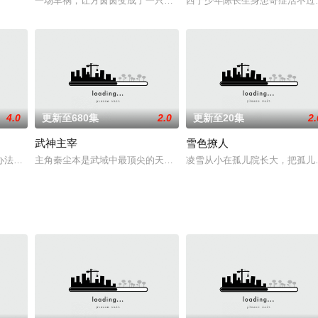
国内首部原创仙侠动漫，其第一季播出全网点击量截至目前已达3.5亿。《灵
一场车祸，让方茵茵变成了一只猫。不仅要做三只小猫的全职奶妈，
西宁少年陈长生身患奇症活不过
不再受人欺负，她打脸渣男，高调征婚， 却被迫接受了一个有腿疾的男人，云
4.0
更新至680集
2.0
更新至20集
2.
武神主宰
雪色撩人
巢， 纵横一世，死无全尸。 曾掀起腥风血雨的一代魔道祖师，重生成了一个
办法偷窥到了很多蔬菜精灵们的秘密，在得意之下他大肆宣扬，放了个大喇叭对
主角秦尘本是武域中最顶尖的天才强者，却遭歹人暗算，陨落大陆禁
凌雪从小在孤儿院长大，把孤儿