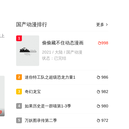
国产动漫排行
更多

就上
1
偷偷藏不住动态漫画
998

2021 / 大陆 / 国产动漫
状态：已完结
迷你特工队之超级恐龙力量1
986
2

奇幻龙宝
982
3

如果历史是一群喵第1-3季
980
4

0
万妖图录传第二季
972
5
