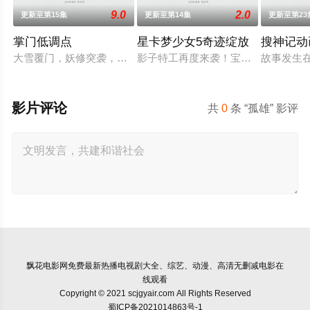
9.0
2.0
更新至第15集
更新至第14集
更新至第23
掌门低调点
星卡梦少女5奇迹绽放
搜神记动
大雪覆门，妖修突袭，屠尽墨门，少年路朝歌痛失至亲，绝境之
影子特工再度来袭！宝石族精灵竟然
故事发生
影片评论
共
0
条 “孤雄” 影评
飘花电影网
免费最新热播电视剧大全、综艺、动漫、高清无删减电影在
线观看
Copyright © 2021 scjgyair.com All Rights Reserved
蜀ICP备2021014863号-1