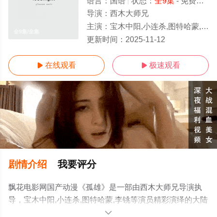
语言：
国语
状态：
全9集
- 免费在线观看
导演：
西木大师兄
主演：
宝木中阳,小连杀,图特哈蒙,李铫
全9集/全集
更新时间：
2025-11-12
在线观看
极速观看


剧情介绍
我要评分
飘花电影网国产动漫《孤雄》是一部由西木大师兄导演执
导，宝木中阳,小连杀,图特哈蒙,李铫等演员精彩演绎的大陆
动漫，大结局剧情已揭晓（全9集），手机免费观看高清未
