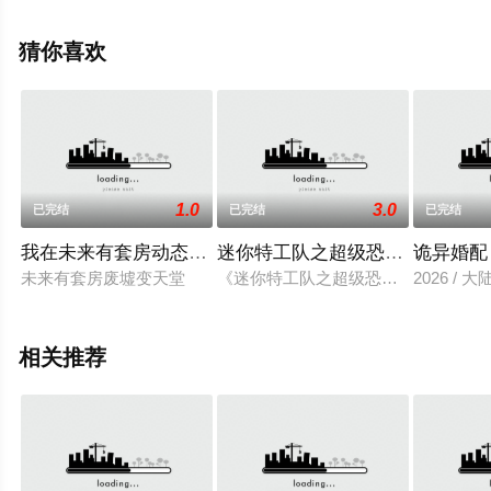
删减完整版动漫全集就上飘花影院，更多相关信息可移步
至豆瓣动漫、电视猫或剧情网等平台了解。
猜你喜欢
1.0
3.0
已完结
已完结
已完结
我在未来有套房动态漫画第2季
迷你特工队之超级恐龙力量1
诡异婚配
未来有套房废墟变天堂
《迷你特工队之超级恐龙力量》讲述
2026 / 
相关推荐