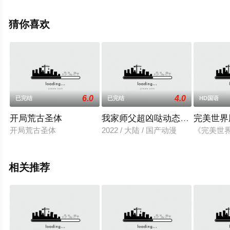
高清未删减完整版动漫全集就上飘花影院，更多相关信息
可移步至豆瓣动漫、电视猫或剧情网等平台了解。
猜你喜欢
6.0
4.0
已完结
已完结
HD国语
开局荒古圣体
我家师父超凶哒动态漫画
完美世界
开局荒古圣体
2022 / 大陆 / 国产动漫
《完美世
相关推荐