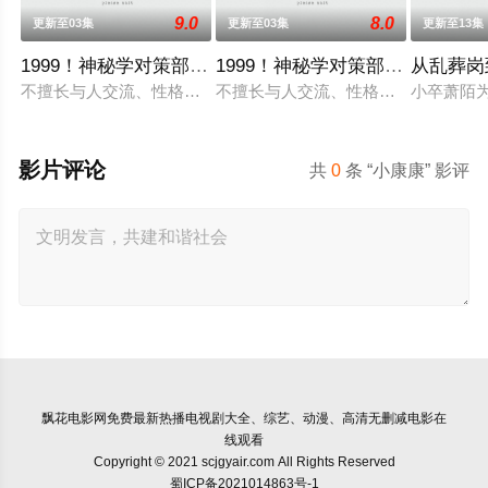
9.0
8.0
更新至03集
更新至03集
更新至13集
1999！神秘学对策部国语
1999！神秘学对策部英语
从乱葬岗
不擅长与人交流、性格腼腆的马库斯在一场乌龙中意外成为了“神
不擅长与人交流、性格腼腆的马库斯
小卒萧陌
影片评论
共
0
条 “小康康” 影评
飘花电影网
免费最新热播电视剧大全、综艺、动漫、高清无删减电影在
线观看
Copyright © 2021 scjgyair.com All Rights Reserved
蜀ICP备2021014863号-1