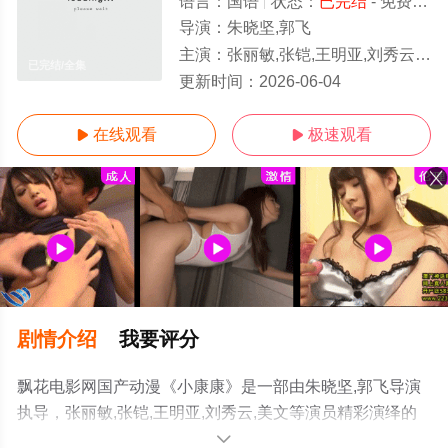
语言：
国语
状态：
已完结
- 免费在线观看
导演：
朱晓坚,郭飞
主演：
张丽敏,张铠,王明亚,刘秀云,美文
已完结/全集
更新时间：
2026-06-04
在线观看
极速观看


剧情介绍
我要评分
飘花电影网国产动漫《小康康》是一部由朱晓坚,郭飞导演
执导，张丽敏,张铠,王明亚,刘秀云,美文等演员精彩演绎的
大陆动漫，大结局剧情已揭晓（已完结），手机免费观看
